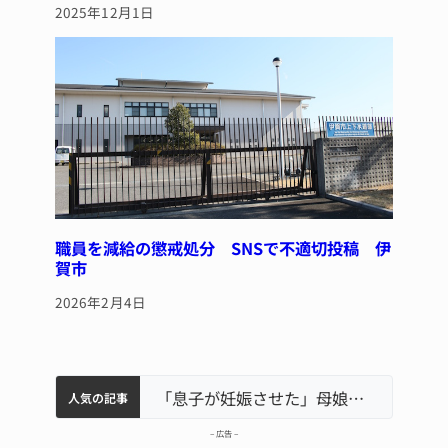
2025年12月1日
職員を減給の懲戒処分 SNSで不適切投稿 伊
賀市
2026年2月4日
中学校の陶壁モニュメント 地元建設会社がボランティアで清掃 伊賀
名張市水道料金47％値上げへ 答申案、審議会で大筋まとまる
名張市立病院のDMAT、熊本地震の被災地へ 能登以来3回目の派遣
「息子が妊娠させた」母娘だまされ400万円詐欺被害 名張
人気の記事
– 広告 –