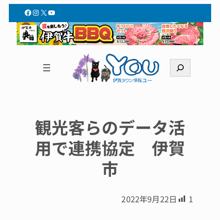
Facebook
Instagram
X
YouTube
検
索
観光客らのデータ活
用で連携協定 伊賀
市
2022年9月22日
1