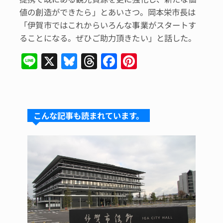
値の創造ができたら」とあいさつ。岡本栄市長は
「伊賀市ではこれからいろんな事業がスタートす
ることになる。ぜひご助力頂きたい」と話した。
Li
X
Bl
T
F
Pi
n
u
hr
a
n
e
e
e
c
te
s
a
e
re
こんな記事も読まれています。
k
d
b
st
y
s
o
o
k