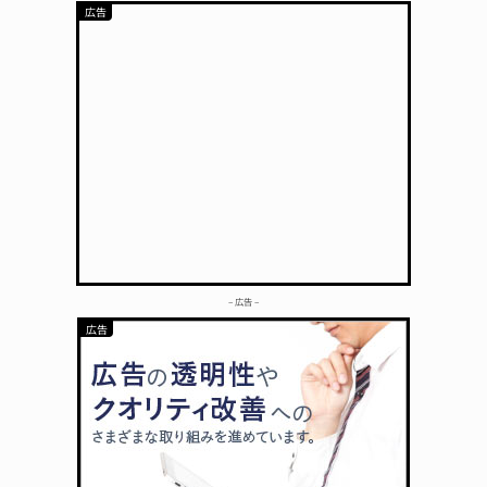
– 広告 –