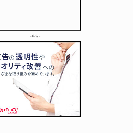
– 広告 –