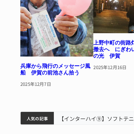
上野中町の街路
撤去へ にぎわ
の光 伊賀
兵庫から飛行のメッセージ風
2025年12月16日
船 伊賀の前池さん拾う
2025年12月7日
ティアで清掃 伊賀
以来3回目の派遣
狙う 近大高専
リレーで東海中学総体へ 伊賀
人気の記事