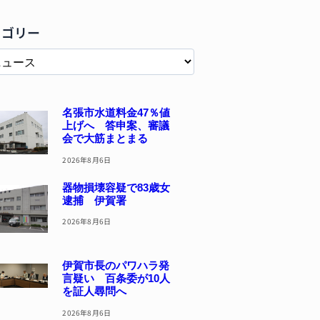
テゴリー
名張市水道料金47％値
上げへ 答申案、審議
会で大筋まとまる
2026年8月6日
器物損壊容疑で83歳女
逮捕 伊賀署
2026年8月6日
伊賀市長のパワハラ発
言疑い 百条委が10人
を証人尋問へ
2026年8月6日