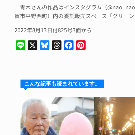
青木さんの作品はインスタグラム（@nao_na
賀市平野西町）内の委託販売スペース「グリーン
2022年8月13日付825号3面から
Li
X
Bl
T
F
Pi
n
u
hr
a
n
e
e
e
c
te
s
a
e
re
k
d
b
st
こんな記事も読まれています。
y
s
o
o
k