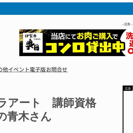
– 広告 –
の他
イベント
電子版
お問合せ
ラアート 講師資格
の青木さん