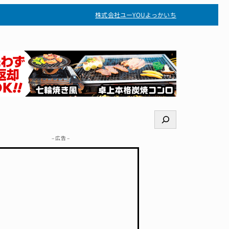
株式会社ユー
YOUよっかいち
検
索
– 広告 –