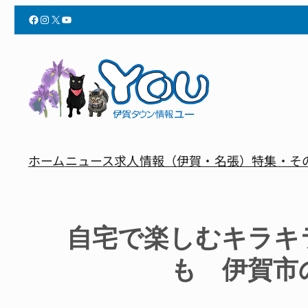
Facebook
Instagram
X
YouTube
ホーム
ニュース
求人情報（伊賀・名張）
特集・そ
自宅で楽しむキラキ
も 伊賀市