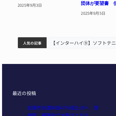
団体が要望書 
2025年9月3日
2025年9月5日
ティアで清掃 伊賀
以来3回目の派遣
【インターハイ⑨】ソフトテニ
人気の記事
最近の投稿
名張市水道料金47％値上げへ 答
申案、審議会で大筋まとまる