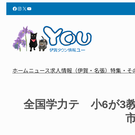
Facebook
Instagram
X
YouTube
ホーム
ニュース
求人情報（伊賀・名張）
特集・そ
全国学力テ 小6が3