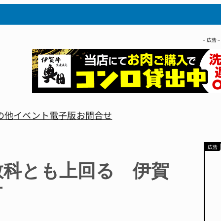
– 広告 –
の他
イベント
電子版
お問合せ
教科とも上回る 伊賀
市