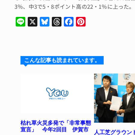
3％、中3で5・8ポイント高の22・1％に上った。
Li
X
Bl
T
F
Pi
n
u
hr
a
n
e
e
e
c
te
s
a
e
re
k
d
b
st
こんな記事も読まれています。
y
s
o
o
k
枯れ草火災多発で「非常事態
宣言」 今年2回目 伊賀市
人工芝グラウン