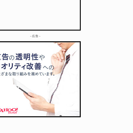
– 広告 –