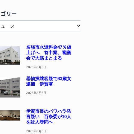
テゴリー
名張市水道料金47％値
上げへ 答申案、審議
会で大筋まとまる
2026年8月6日
器物損壊容疑で83歳女
逮捕 伊賀署
2026年8月6日
伊賀市長のパワハラ発
言疑い 百条委が10人
を証人尋問へ
2026年8月6日