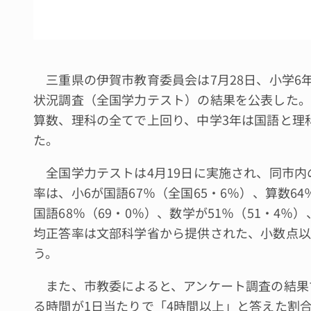
三重県の伊賀市教育委員会は7月28日、小学6年
状況調査（全国学力テスト）の結果を公表した。
算数、理科の全てで上回り、中学3年は国語と理
た。
全国学力テストは4月19日に実施され、同市内の対
率は、小6が国語67％（全国65・6％）、算数64
国語68％（69・0％）、数学が51％（51・4％
均正答率は文部科学省から提供された、小数点以
う。
また、市教委によると、アンケート調査の結果
る時間が1日当たりで「4時間以上」と答えた割合