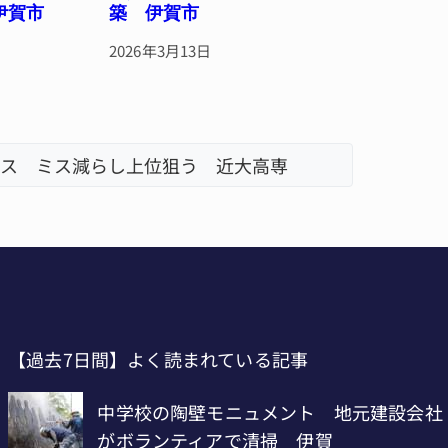
伊賀市
築 伊賀市
2026年3月13日
ス ミス減らし上位狙う 近大高専
リレーで
名張市、
【過去7日間】よく読まれている記事