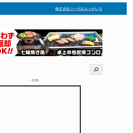
株式会社ユー
YOUよっかいち
検
索
– 広告 –