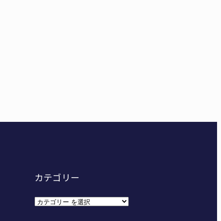
東海中学総体へ 伊賀・名張
給食センター整備へ実施計画案 14小学校集約の年次計
カテゴリー
カ
テ