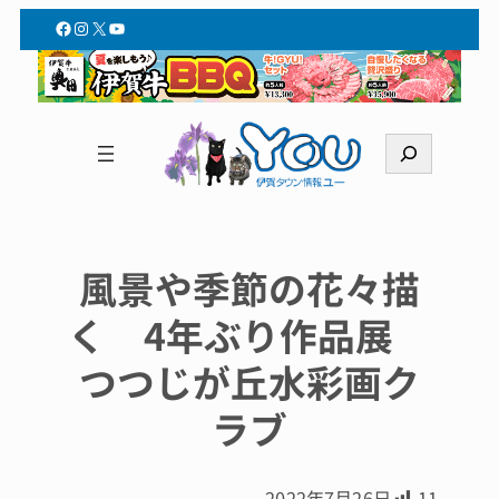
Facebook
Instagram
X
YouTube
検
索
風景や季節の花々描
く 4年ぶり作品展
つつじが丘水彩画ク
ラブ
2022年7月26日
11