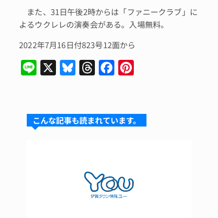
また、31日午後2時からは「ファニークラブ」に
よるウクレレの演奏会がある。入場無料。
2022年7月16日付823号12面から
Li
X
Bl
T
F
Pi
n
u
hr
a
n
e
e
e
c
te
s
a
e
re
こんな記事も読まれています。
k
d
b
st
y
s
o
o
k