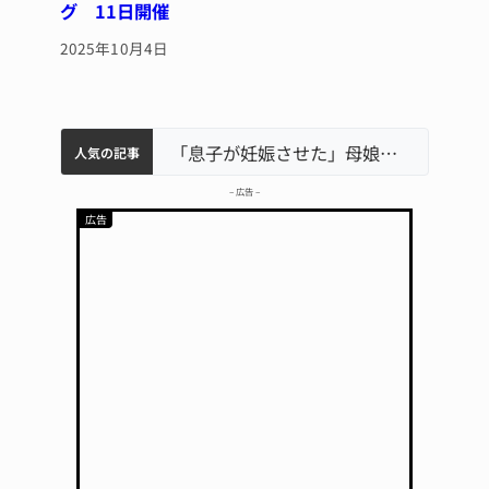
グ 11日開催
2025年10月4日
中学校の陶壁モニュメント 地元建設会社がボランティアで清掃 伊賀
名張市水道料金47％値上げへ 答申案、審議会で大筋まとまる
名張市立病院のDMAT、熊本地震の被災地へ 能登以来3回目の派遣
「息子が妊娠させた」母娘だまされ400万円詐欺被害 名張
人気の記事
– 広告 –