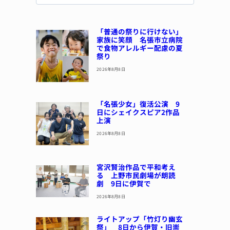
「普通の祭りに行けない」
家族に笑顔 名張市立病院
で食物アレルギー配慮の夏
祭り
2026年8月8日
「名張少女」復活公演 9
日にシェイクスピア2作品
上演
2026年8月8日
宮沢賢治作品で平和考え
る 上野市民劇場が朗読
劇 9日に伊賀で
2026年8月8日
ライトアップ「竹灯り幽玄
祭」 8日から伊賀・旧崇