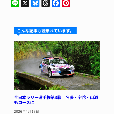
Li
X
Bl
T
F
Pi
n
u
hr
a
n
e
e
e
c
te
s
a
e
re
こんな記事も読まれています。
k
d
b
st
y
s
o
o
k
全日本ラリー選手権第3戦 名張・宇陀・山添
もコースに
2026年4月18日