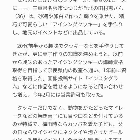
に―ー。三重県名張市つつじが丘北の田村恵さん
（36）は、砂糖や卵白で作った飾りを乗せた、精
巧で可愛らしい「アイシングクッキー」を手作り
し、地元のイベントなどに出品している。
20代前半から趣味でクッキーなどを手作りして
きたが、更に菓子作りの知識を深めようと、以前
から興味のあったアイシングクッキーの講師資格
取得を目指して奈良県内の教室へ通い、1年前に資
格を取得した。画像投稿サイト「インスタグラ
ム」などに作品を載せるようになると問い合わせ
も増え、今年2月には営業許可も取った。
クッキーだけでなく、動物をかたどったマドレ
ーヌなどの焼き菓子にも目や口などを付けている
のが特徴で、梅雨時ならカッパを着た子ども、父
の日ならワイシャツにネクタイや泡立ったビール
など、季節やイベントに合わせた図柄にする工夫