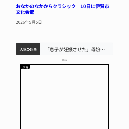
おなかのなかからクラシック 10日に伊賀市
文化会館
2026年5月5日
中学校の陶壁モニュメント 地元建設会社がボランティアで清掃 伊賀
名張市水道料金47％値上げへ 答申案、審議会で大筋まとまる
名張市立病院のDMAT、熊本地震の被災地へ 能登以来3回目の派遣
「息子が妊娠させた」母娘だまされ400万円詐欺被害 名張
人気の記事
– 広告 –