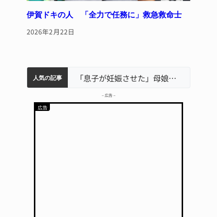
伊賀ドキの人 「全力で任務に」救急救命士
2026年2月22日
中学校の陶壁モニュメント 地元建設会社がボランティアで清掃 伊賀
特産「白鳳梨」の出荷最盛期 直売所にぎわう 伊賀
名張市水道料金47％値上げへ 答申案、審議会で大筋まとまる
名張市立病院のDMAT、熊本地震の被災地へ 能登以来3回目の派遣
「息子が妊娠させた」母娘だまされ400万円詐欺被害 名張
人気の記事
– 広告 –