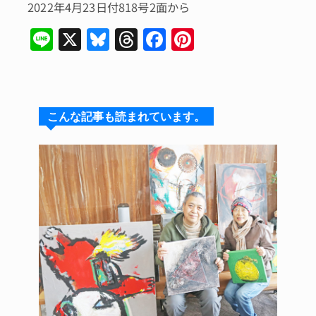
2022年4月23日付818号2面から
Li
X
Bl
T
F
Pi
n
u
hr
a
n
e
e
e
c
te
s
a
e
re
こんな記事も読まれています。
k
d
b
st
y
s
o
o
k