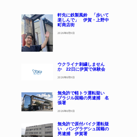
軒先に鉄製風鈴 「歩いて
楽しんで」 伊賀・上野中
町商店街
2026年8月9日
ウクライナ刺繍しません
か 22日に伊賀で体験会
2026年8月9日
無免許で軽トラ運転疑い
ブラジル国籍の男逮捕 名
張署
2026年8月9日
無免許で原付バイク運転疑
い バングラデシュ国籍の
男逮捕 伊賀署