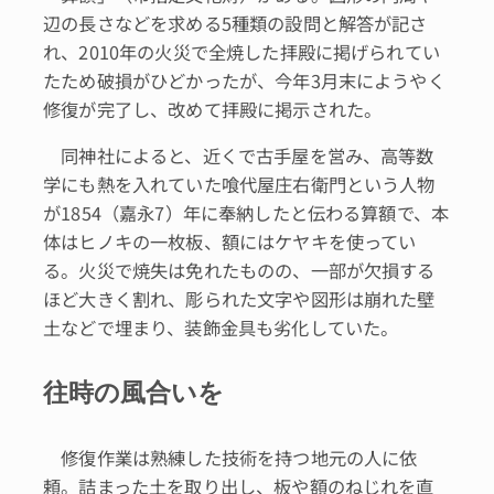
辺の長さなどを求める5種類の設問と解答が記さ
れ、2010年の火災で全焼した拝殿に掲げられてい
たため破損がひどかったが、今年3月末にようやく
修復が完了し、改めて拝殿に掲示された。
同神社によると、近くで古手屋を営み、高等数
学にも熱を入れていた喰代屋庄右衛門という人物
が1854（嘉永7）年に奉納したと伝わる算額で、本
体はヒノキの一枚板、額にはケヤキを使ってい
る。火災で焼失は免れたものの、一部が欠損する
ほど大きく割れ、彫られた文字や図形は崩れた壁
土などで埋まり、装飾金具も劣化していた。
往時の風合いを
修復作業は熟練した技術を持つ地元の人に依
頼。詰まった土を取り出し、板や額のねじれを直