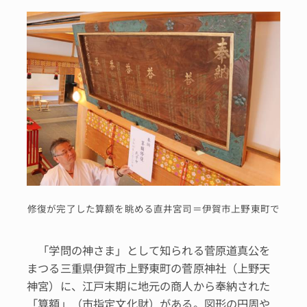
修復が完了した算額を眺める直井宮司＝伊賀市上野東町で
「学問の神さま」として知られる菅原道真公を
まつる三重県伊賀市上野東町の菅原神社（上野天
神宮）に、江戸末期に地元の商人から奉納された
「算額」（市指定文化財）がある。図形の円周や