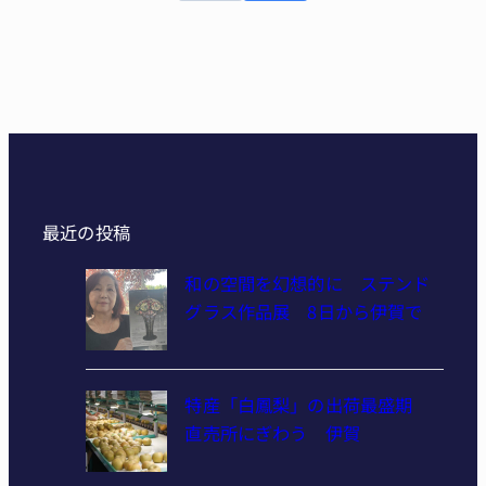
最近の投稿
和の空間を幻想的に ステンド
グラス作品展 8日から伊賀で
特産「白鳳梨」の出荷最盛期
直売所にぎわう 伊賀