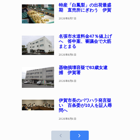
特産「白鳳梨」の出荷最盛
期 直売所にぎわう 伊賀
2026年8月7日
名張市水道料金47％値上げ
へ 答申案、審議会で大筋
まとまる
2026年8月6日
器物損壊容疑で83歳女逮
捕 伊賀署
2026年8月6日
伊賀市長のパワハラ発言疑
い 百条委が10人を証人尋
問へ
2026年8月6日