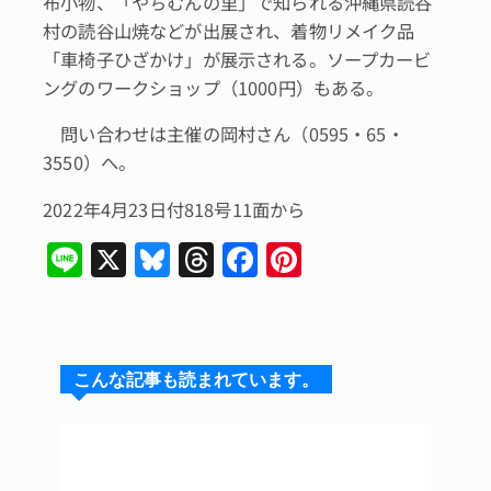
布小物、「やちむんの里」で知られる沖縄県読谷
村の読谷山焼などが出展され、着物リメイク品
「車椅子ひざかけ」が展示される。ソープカービ
ングのワークショップ（1000円）もある。
問い合わせは主催の岡村さん（0595・65・
3550）へ。
2022年4月23日付818号11面から
Li
X
Bl
T
F
Pi
n
u
hr
a
n
e
e
e
c
te
s
a
e
re
こんな記事も読まれています。
k
d
b
st
y
s
o
o