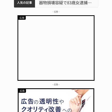
中学校の陶壁モニュメント 地元建設会社がボランティアで清掃 伊賀
名張市水道料金47％値上げへ 答申案、審議会で大筋まとまる
名張市立病院のDMAT、熊本地震の被災地へ 能登以来3回目の派遣
器物損壊容疑で83歳女逮捕 伊賀署
「息
人気の記事
– 広告 –
– 広告 –