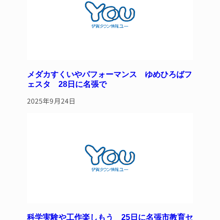
k
メダカすくいやパフォーマンス ゆめひろばフ
ェスタ 28日に名張で
2025年9月24日
科学実験や工作楽しもう 25日に名張市教育セ