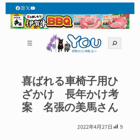
Facebook
Instagram
X
YouTube
検
索
喜ばれる車椅子用ひ
ざかけ 長年かけ考
案 名張の美馬さん
2022年4月27日
9