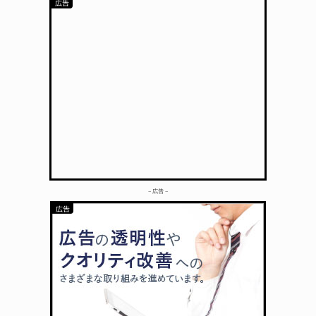
– 広告 –