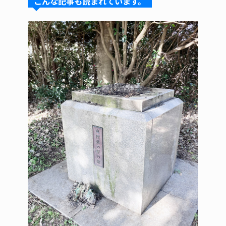
こんな記事も読まれています。
k
d
b
st
y
s
o
o
k