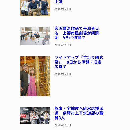
上演
2026年8月8日
宮沢賢治作品で平和考え
る 上野市民劇場が朗読
劇 9日に伊賀で
2026年8月8日
ライトアップ「竹灯り幽玄
祭」 8日から伊賀・旧崇
広堂で
2026年8月8日
熊本・宇城市へ給水応援派
遣 伊賀市上下水道部の職
員3人
2026年8月8日