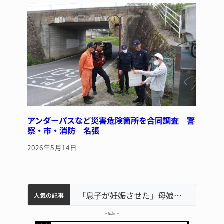
アンダーパスなど災害危険箇所を合同調査 警
察・市・消防 名張
2026年5月14日
中学校の陶壁モニュメント 地元建設会社がボランティアで清掃 伊賀
名張市水道料金47％値上げへ 答申案、審議会で大筋まとまる
名張市立病院のDMAT、熊本地震の被災地へ 能登以来3回目の派遣
「息子が妊娠させた」母娘だまされ400万円詐欺被害 名張
人気の記事
– 広告 –