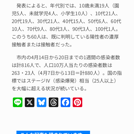
発表によると、年代別では、10歳未満19人（園
児5人、未就学児4人、小学生10人）、10代21人、
20代19人、30代21人、40代15人、50代6人、60代
10人、70代9人、80代3人、90代3人、100代1人。
このうち60人は、既に判明している陽性者の濃厚
接触者または接触者だった。
市内の4月14日から20日までの1週間の感染者数
は計816人で、人口10万人当たりの感染者数は
263・23人（4月7日から13日＝計880人）。国の指
標ではステージⅣ（感染爆発）相当（25人以上）
を大幅に超える状況が続いている。
Li
X
Bl
T
F
Pi
n
u
hr
a
n
e
e
e
c
te
s
a
e
re