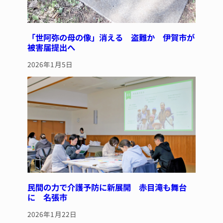
「世阿弥の母の像」消える 盗難か 伊賀市が
被害届提出へ
2026年1月5日
民間の力で介護予防に新展開 赤目滝も舞台
に 名張市
2026年1月22日