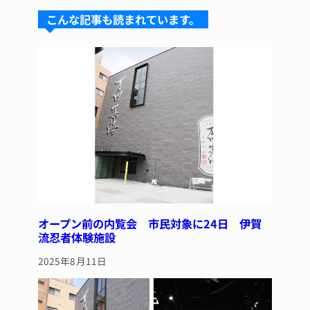
s
a
e
re
こんな記事も読まれています。
k
d
b
st
y
s
o
o
k
オープン前の内覧会 市民対象に24日 伊賀
流忍者体験施設
2025年8月11日