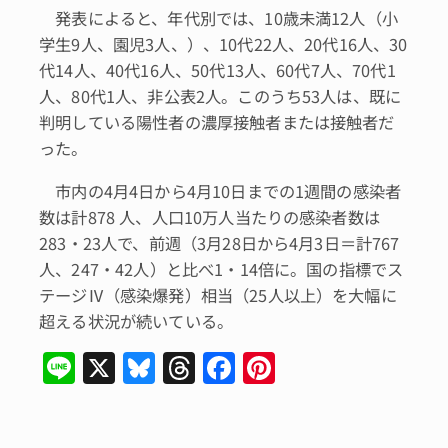
発表によると、年代別では、10歳未満12人（小
学生9人、園児3人、）、10代22人、20代16人、30
代14人、40代16人、50代13人、60代7人、70代1
人、80代1人、非公表2人。このうち53人は、既に
判明している陽性者の濃厚接触者または接触者だ
った。
市内の4月4日から4月10日までの1週間の感染者
数は計878 人、人口10万人当たりの感染者数は
283・23人で、前週（3月28日から4月3日＝計767
人、247・42人）と比べ1・14倍に。国の指標でス
テージⅣ（感染爆発）相当（25人以上）を大幅に
超える状況が続いている。
Li
X
Bl
T
F
Pi
n
u
hr
a
n
e
e
e
c
te