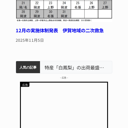
12月の実施体制発表 伊賀地域の二次救急
2025年11月5日
中学校の陶壁モニュメント 地元建設会社がボランティアで清掃 伊賀
名張市水道料金47％値上げへ 答申案、審議会で大筋まとまる
名張市立病院のDMAT、熊本地震の被災地へ 能登以来3回目の派遣
特産「白鳳梨」の出荷最盛期 直売所にぎわう 伊賀
「息子が妊娠させた」母娘だまされ400万円詐欺被害 名張
人気の記事
– 広告 –