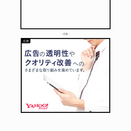
– 広告 –