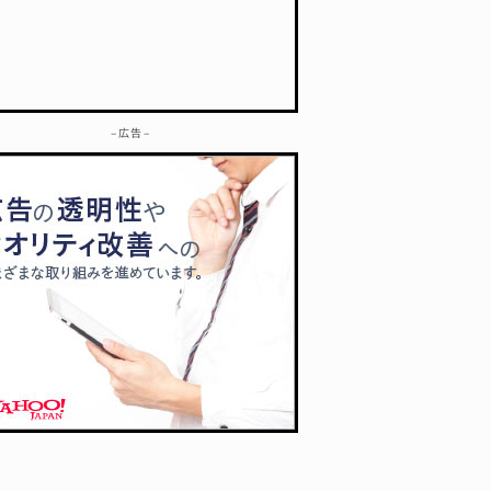
– 広告 –