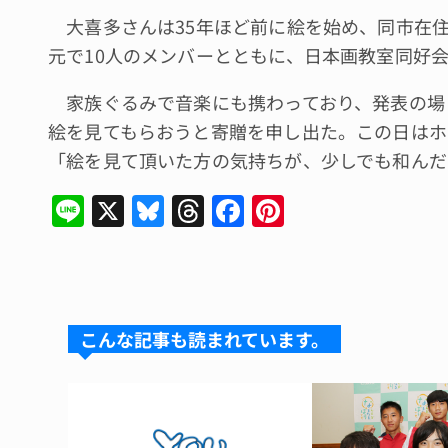
大喜多さんは35年ほど前に絵を始め、同市在
元で10人のメンバーとともに、日本画教室同好
家族ぐるみで音楽にも携わっており、発表の場
絵を見てもらおうと寄贈を申し出た。この日はホ
「絵を見て頂いた方の気持ちが、少しでも和んだ
Li
X
Bl
T
F
Pi
n
u
hr
a
n
e
e
e
c
te
s
a
e
re
k
d
b
st
こんな記事も読まれています。
y
s
o
o
k