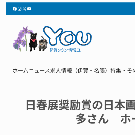
Facebook
Instagram
X
YouTube
ホーム
ニュース
求人情報（伊賀・名張）
特集・そ
日春展奨励賞の日本
多さん ホ