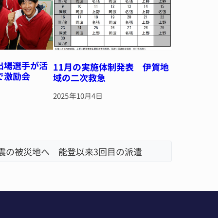
出場選手が活
11月の実施体制発表 伊賀地
で激励会
域の二次救急
2025年10月4日
地震の被災地へ 能登以来3回目の派遣
「息子が
名張市、