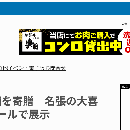
– 広告 –
の他
イベント
電子版
お問合せ
画を寄贈 名張の大喜
ールで展示