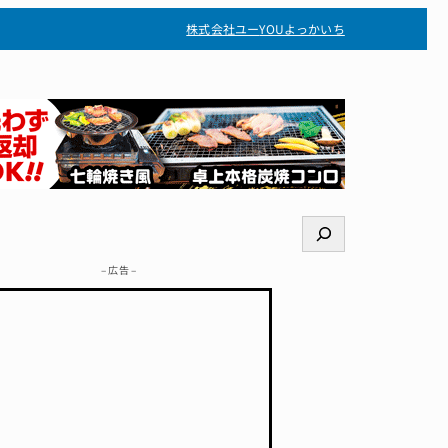
株式会社ユー
YOUよっかいち
検
索
– 広告 –