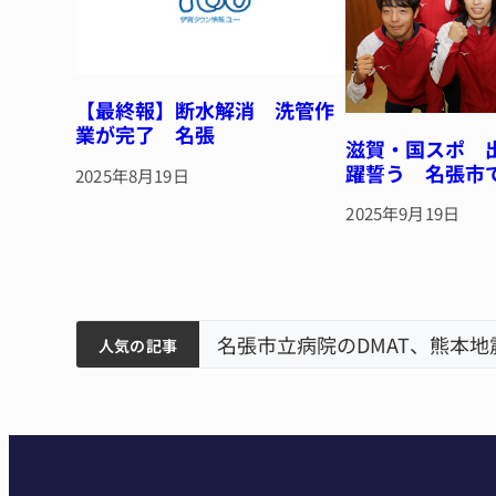
【最終報】断水解消 洗管作
業が完了 名張
滋賀・国スポ 
躍誓う 名張市
2025年8月19日
2025年9月19日
筋まとまる
ティアで清掃 伊賀
名張市立病院のDMAT、熊本
人気の記事