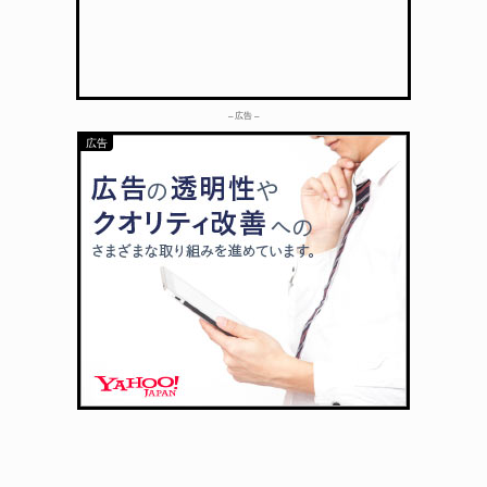
– 広告 –