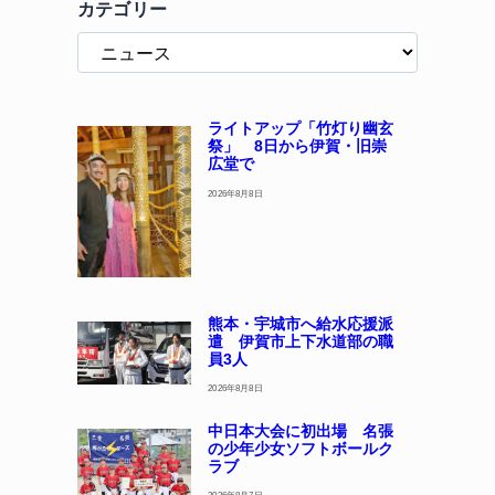
カテゴリー
ライトアップ「竹灯り幽玄
祭」 8日から伊賀・旧崇
広堂で
2026年8月8日
熊本・宇城市へ給水応援派
遣 伊賀市上下水道部の職
員3人
2026年8月8日
中日本大会に初出場 名張
の少年少女ソフトボールク
ラブ
2026年8月7日