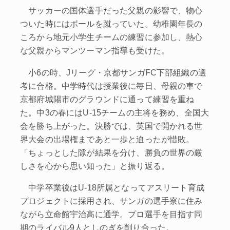
サッカーの国体選手だった父親の影響で、物心
ついた時にはボールを蹴っていた。幼稚園年長の
ころから地元小学生チームの練習に参加し、熱心
な父親からマンツーマン指導も受けた。
小6の時、Jリーグ・京都サンガFC下部組織の選
考に合格。中学時代は授業後に毎日、母親の車で
京都府城陽市のグラウンドに通って練習を重ね
た。中3の春にはU‐15チームの主将を務め、全国大
会を勝ち上がった。決勝では、英国で開かれる世
界大会の出場権まであと一歩と迫ったが惜敗。
「ちょっとした隙が結果を分け、勝負の世界の厳
しさを心から思い知った」と振り返る。
中学卒業後はU‐18所属となってアスリート育成
プロジェクトに採用され、サンガの選手寮に住み
ながら立命館宇治高に通学。プロ選手を目指す同
期のライバル9人としのぎを削り合った。