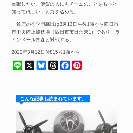
貢献したい。伊賀の人にもチームのことをもっと
知ってほしい」と力を込める。
鈴鹿の今季開幕戦は3月13日午後1時から四日市
市中央陸上競技場（四日市市日永東1）であり、ラ
インメール青森と対戦する。
2022年3月12日付815号1面から
Li
X
Bl
T
F
Pi
n
u
hr
a
nt
e
e
e
c
er
s
a
e
e
こんな記事も読まれています。
k
d
b
st
y
s
o
o
k