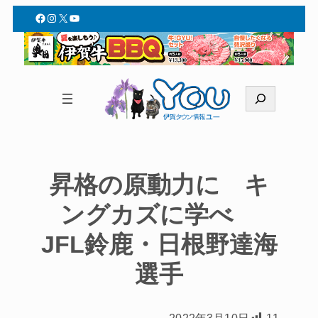
Facebook
Instagram
X
YouTube
検
索
昇格の原動力に キ
ングカズに学べ
JFL鈴鹿・日根野達海
選手
2022年3月10日
11