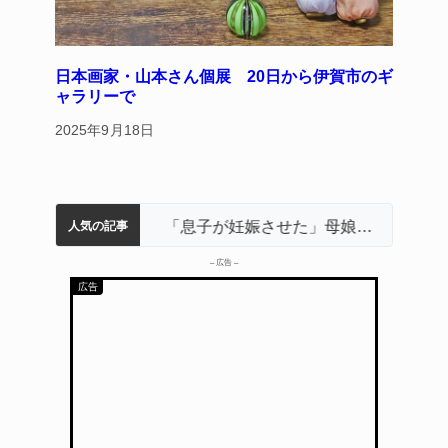
日本画家・山本さん個展 20日から伊賀市のギ
ャラリーで
2025年9月18日
名張市立病院のDMAT、熊本地震の被災地へ 能登以来3回目の派遣
中学校の陶壁モニュメント 地元建設会社がボランティアで清掃 伊賀
名張市水道料金47％値上げへ 答申案、審議会で大筋まとまる
器物損壊容疑で83歳女逮捕 伊賀署
「息子が妊娠させた」母娘だまされ400万円詐欺被害 名張
人気の記事
– 広告 –