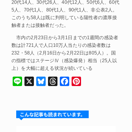
20代14人、30代26人、40代12人、50代6人、60代
5人、70代1人、80代1人、90代1人、非公表2人。
このうち58人は既に判明している陽性者の濃厚接
触者または接触者だった。
市内の2月23日から3月1日までの1週間の感染者
数は計721人で人口10万人当たりの感染者数は
232・58人（2月16日から2月22日は805人）。国
の指標ではステージⅣ（感染爆発）相当（25人以
上）を大幅に超える状況が続いている
Li
X
Bl
T
F
Pi
n
u
hr
a
nt
e
e
e
c
er
s
a
e
e
こんな記事も読まれています。
k
d
b
st
y
s
o