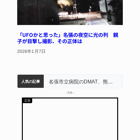
「UFOかと思った」名張の夜空に光の列 親
子が目撃し撮影、その正体は
2026年1月7日
中学校の陶壁モニュメント 地元建設会社がボランティアで清掃 伊賀
名張市水道料金47％値上げへ 答申案、審議会で大筋まとまる
器物損壊容疑で83歳女逮捕 伊賀署
名張市立病院のDMAT、熊本地震の被災地へ 能登以来3回目の派遣
「息子が妊娠させた」母娘だまされ400万円詐欺被害 名張
人気の記事
– 広告 –