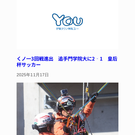
o
k
くノ一3回戦進出 追手門学院大に2‐1 皇后
杯サッカー
2025年11月17日