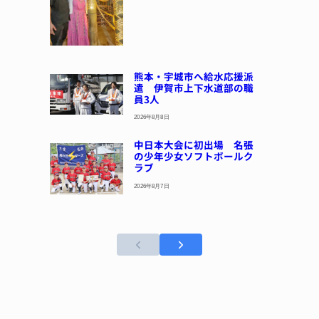
熊本・宇城市へ給水応援派
遣 伊賀市上下水道部の職
員3人
2026年8月8日
中日本大会に初出場 名張
の少年少女ソフトボールク
ラブ
2026年8月7日