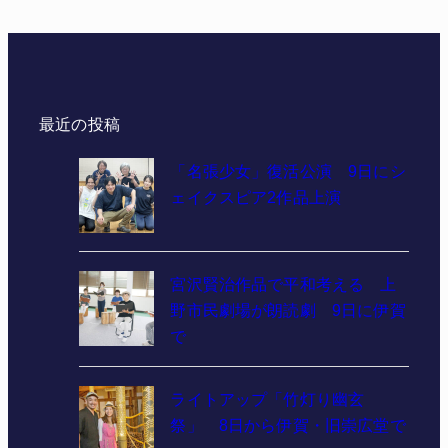
最近の投稿
「名張少女」復活公演 9日にシ
ェイクスピア2作品上演
宮沢賢治作品で平和考える 上
野市民劇場が朗読劇 9日に伊賀
で
ライトアップ「竹灯り幽玄
祭」 8日から伊賀・旧崇広堂で