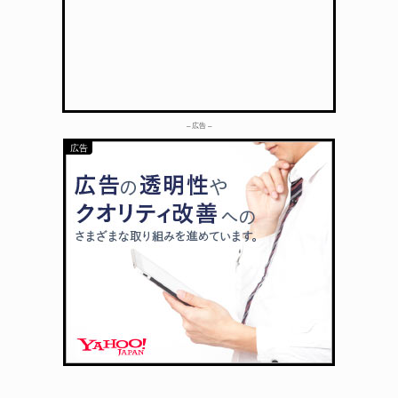
– 広告 –