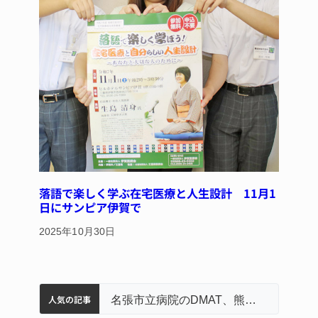
落語で楽しく学ぶ在宅医療と人生設計 11月1
日にサンピア伊賀で
2025年10月30日
人気の記事
名張市立病院のDMAT、熊本地震の被災地へ 能登以来3回目の派遣
中学校の陶壁モニュメント 地元建設会社がボランティアで清掃 伊賀
名張市水道料金47％値上げへ 答申案、審議会で大筋まとまる
器物損壊容疑で83歳女逮捕 伊賀署
「息子が妊娠させた」母娘だまされ400万円詐欺被害 名張