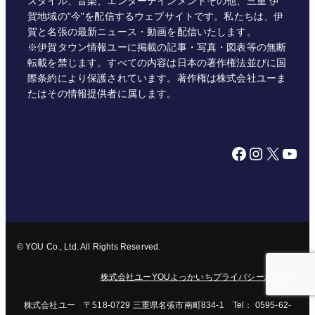
スタイル、音楽、エンターテインメントその他、三重 伊
賀地域の"今"を配信するウェブサイトです。私たちは、伊
賀と名張の最新ニュース・動画を配信いたします。
※伊賀タウン情報ユーに掲載の記事・写真・図表等の無断
転載を禁じます。すべての内容は日本の著作権法並びに国
際条約により保護されています。著作権は株式会社ユーま
たはその情報提供者に属します。
Facebook
Instagram
X
YouTube
© YOU Co., Ltd. All Rights Reserved.
株式会社ユー
YOUよっかいち
プライバシーポリシー
株式会社ユー 〒518-0729 三重県名張市南町834-1 Tel： 0595-62-