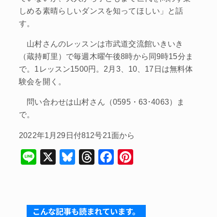
しめる素晴らしいダンスを知ってほしい」と話
す。
山村さんのレッスンは市武道交流館いきいき
（蔵持町里）で毎週木曜午後8時から同9時15分ま
で。1レッスン1500円。2月3、10、17日は無料体
験会を開く。
問い合わせは山村さん（0595・63･4063）ま
で。
2022年1月29日付812号21面から
Li
X
Bl
T
F
Pi
n
u
hr
a
nt
e
e
e
c
er
s
a
e
e
こんな記事も読まれています。