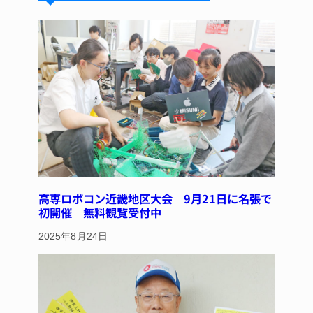
k
d
b
st
y
s
o
o
k
高専ロボコン近畿地区大会 9月21日に名張で
初開催 無料観覧受付中
2025年8月24日