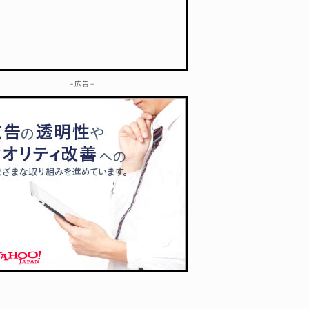
– 広告 –