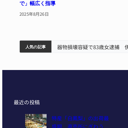
で」幅広く指導
2025年8月26日
筋まとまる
ティアで清掃 伊賀
以来3回目の派遣
器物損壊容疑で83歳女逮捕 
人気の記事
最近の投稿
特産「白鳳梨」の出荷最
盛期 直売所にぎわう