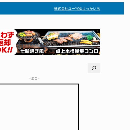
株式会社ユー
YOUよっかいち
検
索
– 広告 –