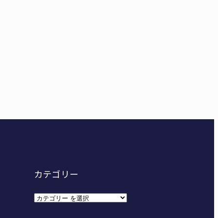
妊娠させた」母娘だまされ400万円詐欺被害 名張
カテゴリー
カ
テ