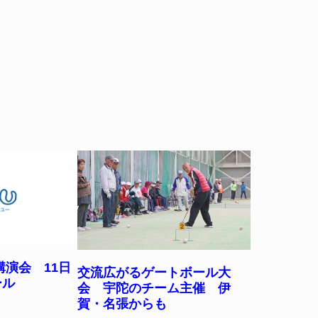
演会 11日
交流広がるゲートボール大
ール
会 宇陀のチーム主催 伊
賀・名張からも