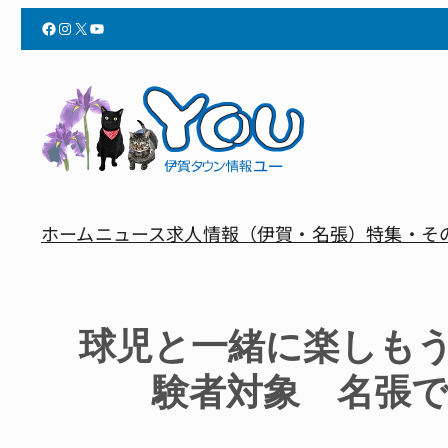
Facebook
Instagram
X
YouTube
ホーム
ニュース
求人情報（伊賀・名張）
特集・そ
球児と一緒に楽しも
験者対象 名張で