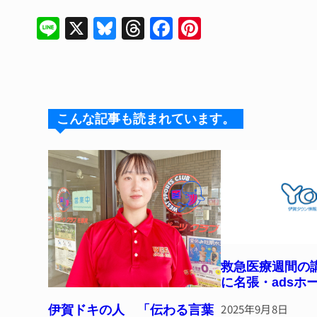
Li
X
Bl
T
F
Pi
n
u
hr
a
n
e
e
e
c
te
s
a
e
re
k
d
b
st
こんな記事も読まれています。
y
s
o
o
k
救急医療週間の講
に名張・adsホ
2025年9月8日
伊賀ドキの人 「伝わる言葉