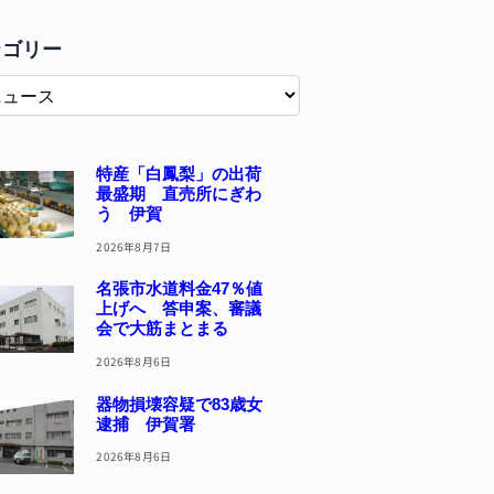
テゴリー
特産「白鳳梨」の出荷
最盛期 直売所にぎわ
う 伊賀
2026年8月7日
名張市水道料金47％値
上げへ 答申案、審議
会で大筋まとまる
2026年8月6日
器物損壊容疑で83歳女
逮捕 伊賀署
2026年8月6日