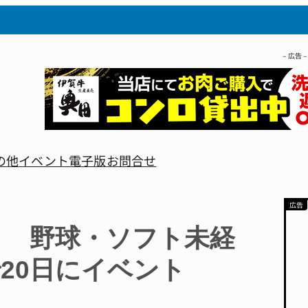
– 広告 –
の他
イベント
電子版
お問合せ
う 野球・ソフト未経
20日にイベント