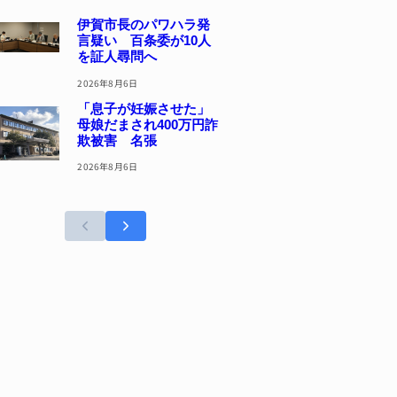
伊賀市長のパワハラ発
言疑い 百条委が10人
を証人尋問へ
2026年8月6日
「息子が妊娠させた」
母娘だまされ400万円詐
欺被害 名張
2026年8月6日