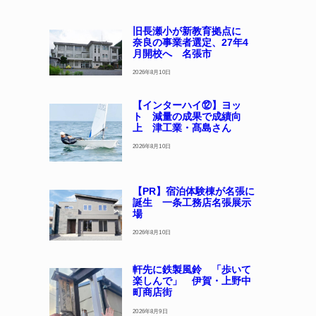
旧長瀬小が新教育拠点に
奈良の事業者選定、27年4
月開校へ 名張市
2026年8月10日
【インターハイ⑫】ヨッ
ト 減量の成果で成績向
上 津工業・髙島さん
2026年8月10日
【PR】宿泊体験棟が名張に
誕生 一条工務店名張展示
場
2026年8月10日
軒先に鉄製風鈴 「歩いて
楽しんで」 伊賀・上野中
町商店街
2026年8月9日