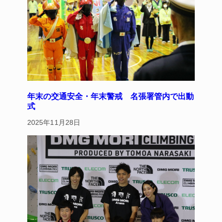
o
k
年末の交通安全・年末警戒 名張署管内で出動
式
2025年11月28日