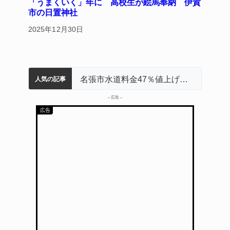
「うまくいく」年に 高校生が絵馬奉納 伊賀
市の日置神社
2025年12月30日
名張市立病院のDMAT、熊本地震の被災地へ 能登以来3回目の派遣
特産「白鳳梨」の出荷最盛期 直売所にぎわう 伊賀
伊賀市の初代市長・今岡睦之さん死去 87歳
「息子が妊娠させた」母娘だまされ400万円詐欺被害 名張
名張市水道料金47％値上げへ 答申案、審議会で大筋まとまる
人気の記事
– 広告 –