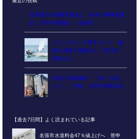
最近の投稿
旧長瀬小が新教育拠点に 奈良の事業者選
定、27年4月開校へ 名張市
【インターハイ⑫】ヨット 減
量の成果で成績向上 津工業・
髙島さん
軒先に鉄製風鈴 「歩いて楽し
んで」 伊賀・上野中町商店街
【過去7日間】よく読まれている記事