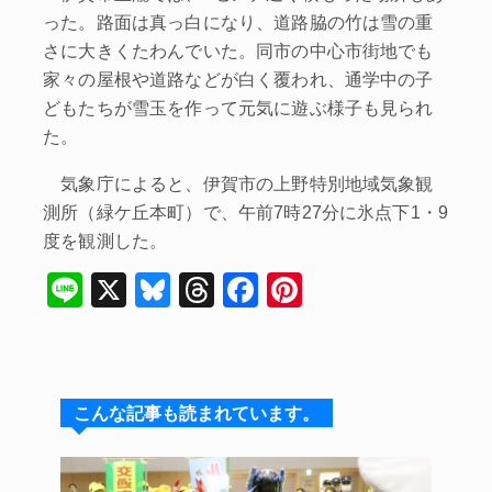
った。路面は真っ白になり、道路脇の竹は雪の重
さに大きくたわんでいた。同市の中心市街地でも
家々の屋根や道路などが白く覆われ、通学中の子
どもたちが雪玉を作って元気に遊ぶ様子も見られ
た。
気象庁によると、伊賀市の上野特別地域気象観
測所（緑ケ丘本町）で、午前7時27分に氷点下1・9
度を観測した。
Li
X
Bl
T
F
Pi
n
u
hr
a
nt
e
e
e
c
er
s
a
e
e
こんな記事も読まれています。
k
d
b
st
y
s
o