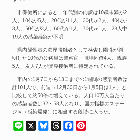
市保健所によると、年代別の内訳は10歳未満が2
人、10代が5人、20代が11人、30代が2人、40代が
3人、50代が3人、60代が1人、70代が1人。28人中
19人の感染経路が不明。
県内陽性者の濃厚接触者として検査し陽性が判
明した10代の公務員は警察官。職場同僚4人、親族
5人、友人7人が濃厚接触者に特定されている。
市内の1月7日から13日までの1週間の感染者数は
計101人で、前週（12月30日から1月5日は1人）と
比較して約50倍に増えている。人口10万人当たり
の感染者数は32・58人となり、国の指標のステー
ジⅣ（感染爆発）に相当する段階に入った。
Li
X
Bl
T
F
Pi
n
u
hr
a
nt