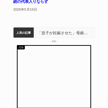
続の代表入りならず
2026年5月15日
名張市立病院のDMAT、熊本地震の被災地へ 能登以来3回目の派遣
中学校の陶壁モニュメント 地元建設会社がボランティアで清掃 伊賀
特産「白鳳梨」の出荷最盛期 直売所にぎわう 伊賀
「息子が妊娠させた」母娘だまされ400万円詐欺被害 名張
名張市水道料金47％値上げへ 答申案、審議会で大筋まとまる
人気の記事
– 広告 –