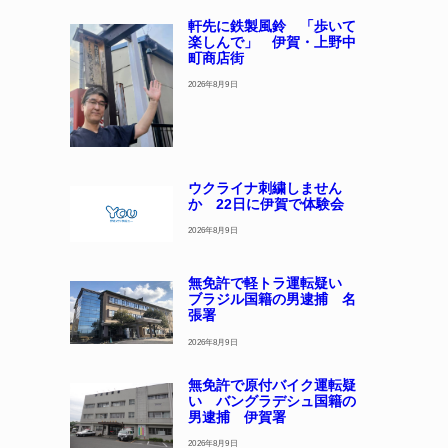
軒先に鉄製風鈴 「歩いて
楽しんで」 伊賀・上野中
町商店街
2026年8月9日
ウクライナ刺繍しません
か 22日に伊賀で体験会
2026年8月9日
無免許で軽トラ運転疑い
ブラジル国籍の男逮捕 名
張署
2026年8月9日
無免許で原付バイク運転疑
い バングラデシュ国籍の
男逮捕 伊賀署
2026年8月9日