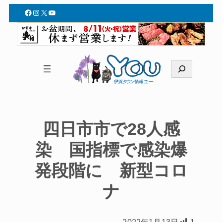
Facebook
Instagram
X
YouTube
検
索
四日市市で28人感
染 国指標で感染爆
発段階に 新型コロ
ナ
2022年1月13日
1