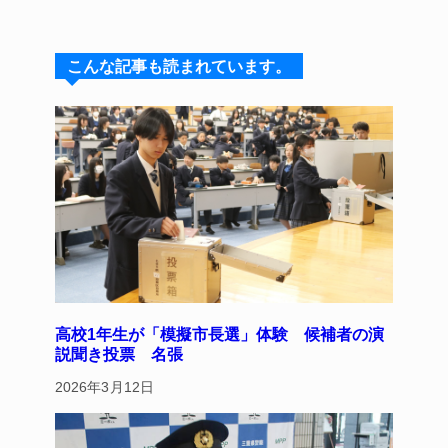
e
e
e
c
er
s
a
e
e
こんな記事も読まれています。
k
d
b
st
y
s
o
o
k
高校1年生が「模擬市長選」体験 候補者の演
説聞き投票 名張
2026年3月12日