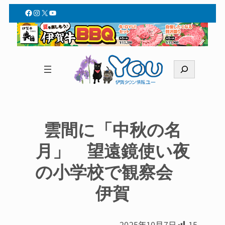
Facebook
Instagram
X
YouTube
検
索
雲間に「中秋の名
月」 望遠鏡使い夜
の小学校で観察会
伊賀
2025年10月7日
15