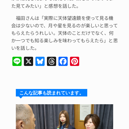
た見てみたい」と感想を話した。
福田さんは「実際に天体望遠鏡を使って見る機
会は少ないので、月や星を見るのが楽しいと思って
もらえたらうれしい。天体のことだけでなく、何
か一つでも知る楽しみを味わってもらえたら」と思
いを話した。
Li
X
Bl
T
F
Pi
n
u
hr
a
n
e
e
e
c
te
s
a
e
re
こんな記事も読まれています。
k
d
b
st
y
s
o
o
k