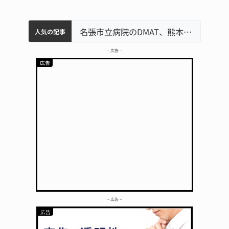
中学校の陶壁モニュメント 地元建設会社がボランティアで清掃 伊賀
名張市水道料金47％値上げへ 答申案、審議会で大筋まとまる
器物損壊容疑で83歳女逮捕 伊賀署
名張市立病院のDMAT、熊本地震の被災地へ 能登以来3回目の派遣
人気の記事
– 広告 –
– 広告 –