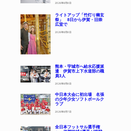
2026年8月8日
ライトアップ「竹灯り幽玄
祭」 8日から伊賀・旧崇
広堂で
2026年8月8日
熊本・宇城市へ給水応援派
遣 伊賀市上下水道部の職
員3人
2026年8月8日
中日本大会に初出場 名張
の少年少女ソフトボールク
ラブ
2026年8月7日
全日本フットサル選手権