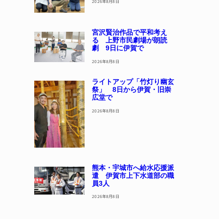
2026年8月8日
宮沢賢治作品で平和考え
る 上野市民劇場が朗読
劇 9日に伊賀で
2026年8月8日
ライトアップ「竹灯り幽玄
祭」 8日から伊賀・旧崇
広堂で
2026年8月8日
熊本・宇城市へ給水応援派
遣 伊賀市上下水道部の職
員3人
2026年8月8日