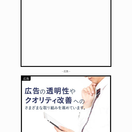
– 広告 –