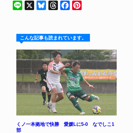
Li
X
Bl
T
F
Pi
n
u
hr
a
n
e
e
e
c
te
s
a
e
re
こんな記事も読まれています。
k
d
b
st
y
s
o
o
k
くノ一本拠地で快勝 愛媛Lに5‐0 なでしこ1
部