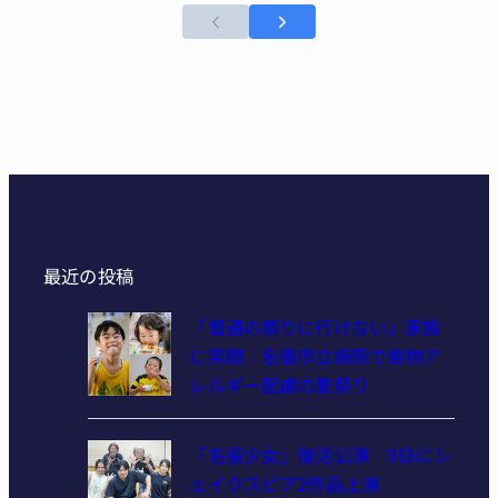
最近の投稿
「普通の祭りに行けない」家族
に笑顔 名張市立病院で食物ア
レルギー配慮の夏祭り
「名張少女」復活公演 9日にシ
ェイクスピア2作品上演