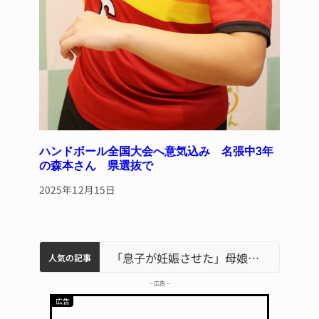
ハンドボール全国大会へ意気込み 名張中3年
の森本さん 県選抜で
2025年12月15日
中学校の陶壁モニュメント 地元建設会社がボランティアで清掃 伊賀
名張市水道料金47％値上げへ 答申案、審議会で大筋まとまる
名張市立病院のDMAT、熊本地震の被災地へ 能登以来3回目の派遣
「息子が妊娠させた」母娘だまされ400万円詐欺被害 名張
人気の記事
– 広告 –