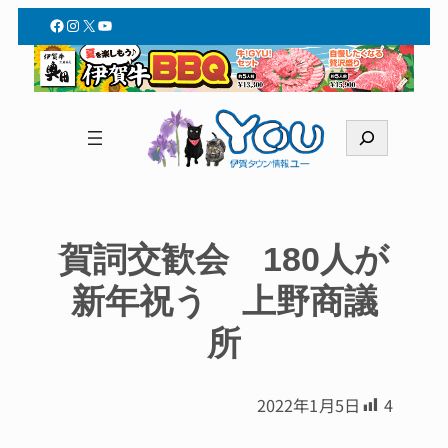
Facebook
Instagram
X
YouTube
検
索
賀詞交歓会 180人が
新年祝う 上野商議
所
2022年1月5日
4