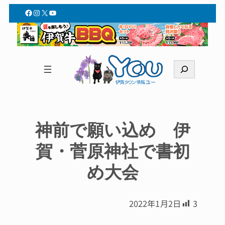
Facebook
Instagram
X
YouTube
検
索
神前で願い込め 伊
賀・菅原神社で書初
め大会
2022年1月2日
3