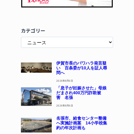
カテゴリー
伊賀市長のパワハラ発言疑
い 百条委が10人を証人尋
問へ
2026年8月6日
「息子が妊娠させた」母娘
だまされ400万円詐欺被
害 名張
2026年8月6日
名張市、給食センター整備
へ実施計画案 14小学校集
約の年次計画も