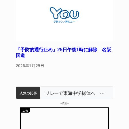
「予防的通行止め」25日午後1時に解除 名阪
国道
2026年1月25日
リレーで東海中学総体へ 伊賀・名張
中学校の陶壁モニュメント 地元建設会社がボランティアで清掃 伊賀
【インターハイ⑨】ソフトテニス ミス減らし上位狙う 近大高専
名張市立病院のDMAT、熊本地震の被災地へ 能登以来3回目の派遣
【インターハイ⑪】女子ホッケー 悲願の初出場、個性生かす 名張青峰
人気の記事
– 広告 –