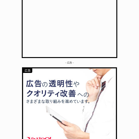
– 広告 –