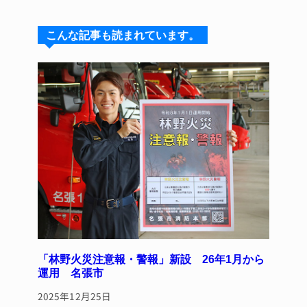
e
e
e
c
te
s
a
e
re
こんな記事も読まれています。
k
d
b
st
y
s
o
o
k
「林野火災注意報・警報」新設 26年1月から
運用 名張市
2025年12月25日