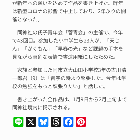
が新年への願いを込めて作品を書き上げた。昨年
は新型コロナの影響で中止しており、2年ぶりの開
催となった。
同神社の氏子青年会「菅青会」の主催で、今年
で43回目。参加した小中学生ら23人が、「天じ
ん」「がくもん」「早春の光」など課題の手本を
見ながら真剣な表情で書道用紙にしたためた。
家族と参加した同市立大山田小学校3年の古川清
一郎君（9）は「習字の時より緊張した。今年は学
校の勉強をもっと頑張りたい」と話した。
書き上がった全作品は、1月9日から2月上旬まで
同神社境内に掲示される。
Li
X
Bl
T
F
Pi
n
u
hr
a
n