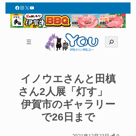
Facebook
Instagram
X
YouTube
検
索
イノウエさんと田槙
さん2人展「灯す」
伊賀市のギャラリー
で26日まで
2021年12月23日
9