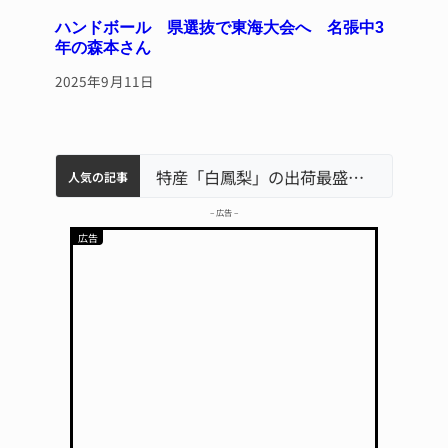
ハンドボール 県選抜で東海大会へ 名張中3
年の森本さん
2025年9月11日
中学校の陶壁モニュメント 地元建設会社がボランティアで清掃 伊賀
名張市水道料金47％値上げへ 答申案、審議会で大筋まとまる
名張市立病院のDMAT、熊本地震の被災地へ 能登以来3回目の派遣
特産「白鳳梨」の出荷最盛期 直売所にぎわう 伊賀
「息子が妊娠させた」母娘だまされ400万円詐欺被害 名張
人気の記事
– 広告 –