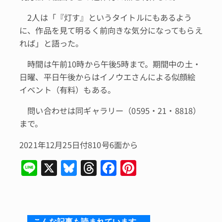
2人は「『灯す』というタイトルにもあるよう
に、作品を見て明るく前向きな気分になってもらえ
れば」と語った。
時間は午前10時から午後5時まで。期間中の土・
日曜、平日午後からはイノウエさんによる似顔絵
イベント（有料）もある。
問い合わせは同ギャラリー（0595・21・8818）
まで。
2021年12月25日付810号6面から
Li
X
Bl
T
F
Pi
n
u
hr
a
n
e
e
e
c
te
s
a
e
re
こんな記事も読まれています。