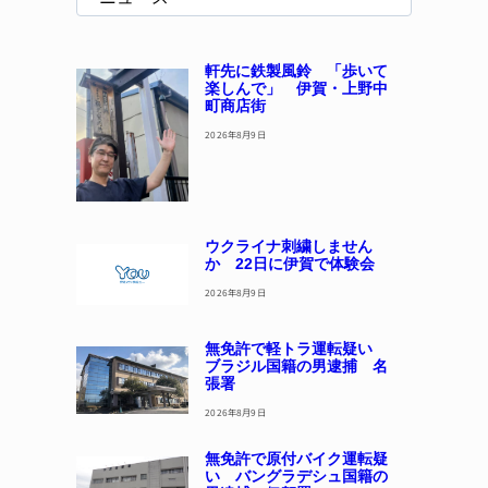
軒先に鉄製風鈴 「歩いて
楽しんで」 伊賀・上野中
町商店街
2026年8月9日
ウクライナ刺繍しません
か 22日に伊賀で体験会
2026年8月9日
無免許で軽トラ運転疑い
ブラジル国籍の男逮捕 名
張署
2026年8月9日
無免許で原付バイク運転疑
い バングラデシュ国籍の