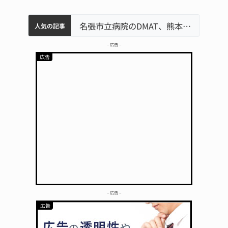
中学校の陶壁モニュメント 地元建設会社がボランティアで清掃 伊賀
名張市水道料金47％値上げへ 答申案、審議会で大筋まとまる
器物損壊容疑で83歳女逮捕 伊賀署
名張市立病院のDMAT、熊本地震の被災地へ 能登以来3回目の派遣
人気の記事
– 広告 –
– 広告 –