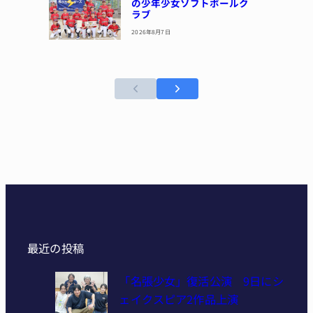
の少年少女ソフトボールク
ラブ
2026年8月7日
最近の投稿
「名張少女」復活公演 9日にシ
ェイクスピア2作品上演