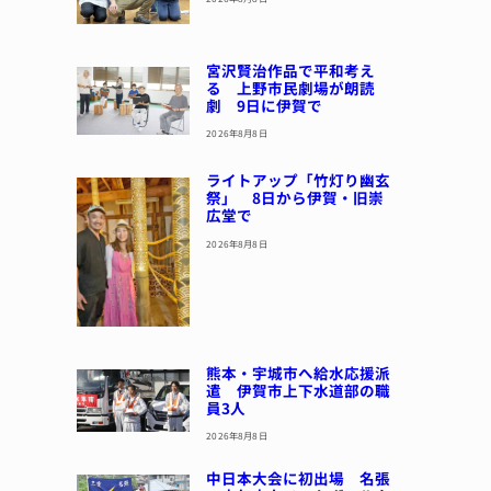
宮沢賢治作品で平和考え
る 上野市民劇場が朗読
劇 9日に伊賀で
2026年8月8日
ライトアップ「竹灯り幽玄
祭」 8日から伊賀・旧崇
広堂で
2026年8月8日
熊本・宇城市へ給水応援派
遣 伊賀市上下水道部の職
員3人
2026年8月8日
中日本大会に初出場 名張