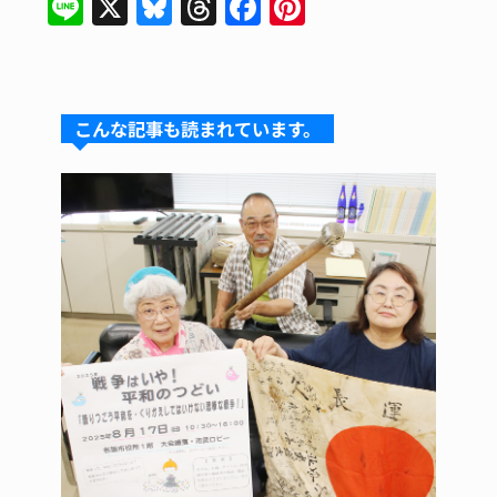
Li
X
Bl
T
F
Pi
n
u
hr
a
n
e
e
e
c
te
s
a
e
re
こんな記事も読まれています。
k
d
b
st
y
s
o
o
k