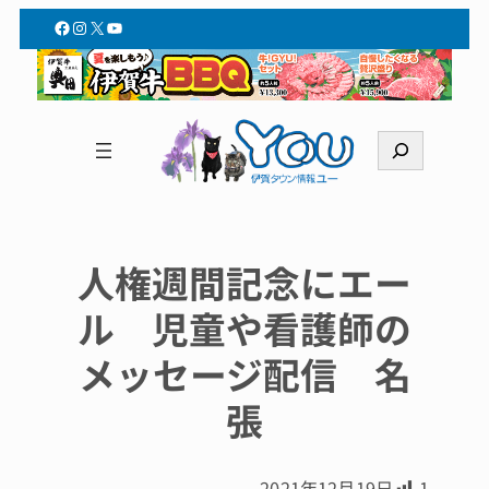
Facebook
Instagram
X
YouTube
検
索
人権週間記念にエー
ル 児童や看護師の
メッセージ配信 名
張
2021年12月19日
1