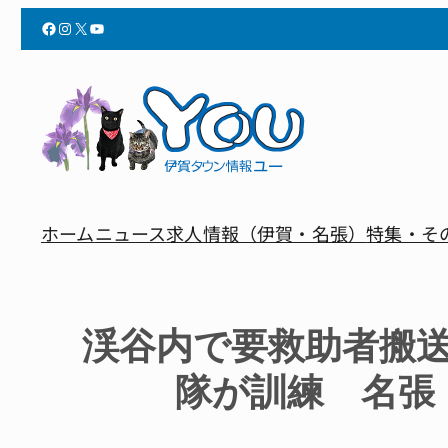
Facebook
Instagram
X
YouTube
ホーム
ニュース
求人情報（伊賀・名張）
特集・そ
渓谷内で要救助者搬
隊が訓練 名張