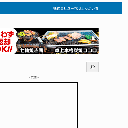
株式会社ユー
YOUよっかいち
検
索
– 広告 –