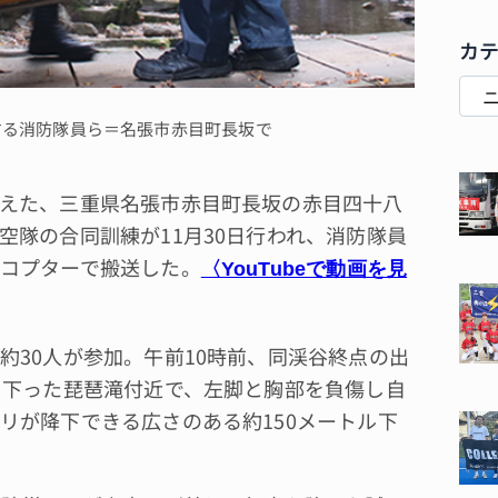
カ
する消防隊員ら＝名張市赤目町長坂で
えた、三重県名張市赤目町長坂の赤目四十八
空隊の合同訓練が11月30日行われ、消防隊員
コプターで搬送した。
〈YouTubeで動画を見
30人が参加。午前10時前、同渓谷終点の出
ロ下った琵琶滝付近で、左脚と胸部を負傷し自
リが降下できる広さのある約150メートル下