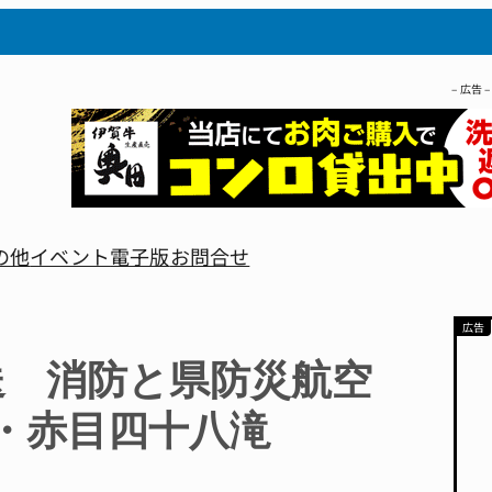
– 広告 –
の他
イベント
電子版
お問合せ
送 消防と県防災航空
・赤目四十八滝