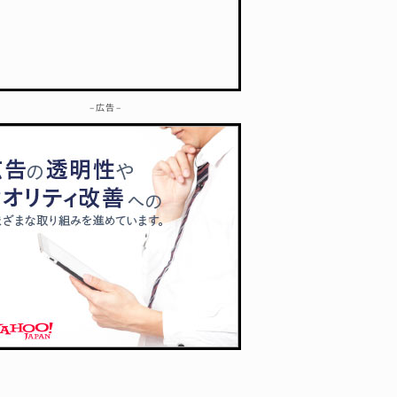
– 広告 –