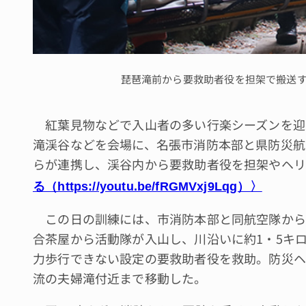
琵琶滝前から要救助者役を担架で搬送
紅葉見物などで入山者の多い行楽シーズンを迎
滝渓谷などを会場に、名張市消防本部と県防災航
らが連携し、渓谷内から要救助者役を担架やヘリ
る（https://youtu.be/fRGMVxj9Lqg）〉
この日の訓練には、市消防本部と同航空隊から約
合茶屋から活動隊が入山し、川沿いに約1・5キ
力歩行できない設定の要救助者役を救助。防災ヘ
流の夫婦滝付近まで移動した。