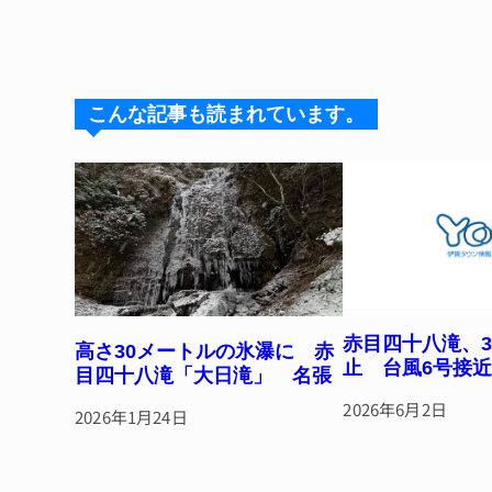
n
u
hr
a
n
e
e
e
c
te
s
a
e
re
k
d
b
st
こんな記事も読まれています。
y
s
o
o
k
赤目四十八滝、
高さ30メートルの氷瀑に 赤
止 台風6号接
目四十八滝「大日滝」 名張
2026年6月2日
2026年1月24日