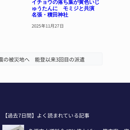
イチョウの落ち葉が黄色いじ
ゅうたんに モミジと共演
名張・積田神社
2025年11月27日
地震の被災地へ 能登以来3回目の派遣
「息子が
【過去7日間】よく読まれている記事