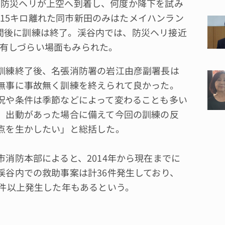
た防災ヘリが上空へ到着し、何度か降下を試み
15キロ離れた同市新田のみはたメイハンラン
間後に訓練は終了。渓谷内では、防災ヘリ接近
有しづらい場面もみられた。
練終了後、名張消防署の岩江由彦副署長は
無事に事故無く訓練を終えられて良かった。
況や条件は季節などによって変わることも多い
、出動があった場合に備えて今回の訓練の反
点を生かしたい」と総括した。
消防本部によると、2014年から現在までに
渓谷内での救助事案は計36件発生しており、
0件以上発生した年もあるという。