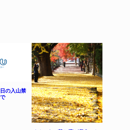
3日の入山禁
近で