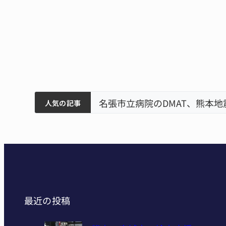
筋まとまる
ティアで清掃 伊賀
名張市立病院のDMAT、熊本
人気の記事
最近の投稿