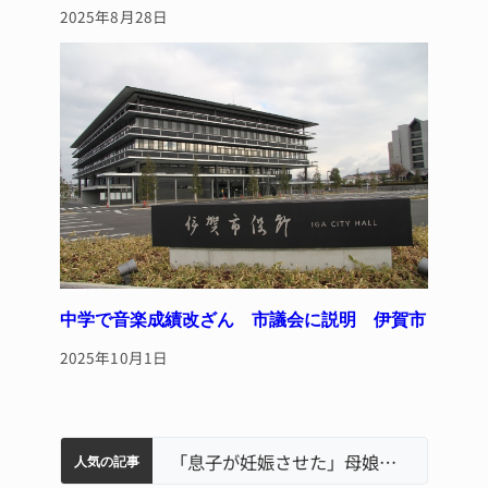
2025年8月28日
中学で音楽成績改ざん 市議会に説明 伊賀市
2025年10月1日
中学校の陶壁モニュメント 地元建設会社がボランティアで清掃 伊賀
名張市水道料金47％値上げへ 答申案、審議会で大筋まとまる
器物損壊容疑で83歳女逮捕 伊賀署
名張市立病院のDMAT、熊本地震の被災地へ 能登以来3回目の派遣
「息子が妊娠させた」母娘だまされ400万円詐欺被害 名張
人気の記事