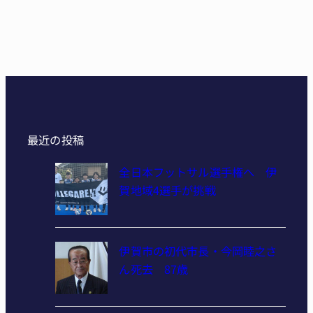
最近の投稿
全日本フットサル選手権へ 伊
賀地域4選手が挑戦
伊賀市の初代市長・今岡睦之さ
ん死去 87歳