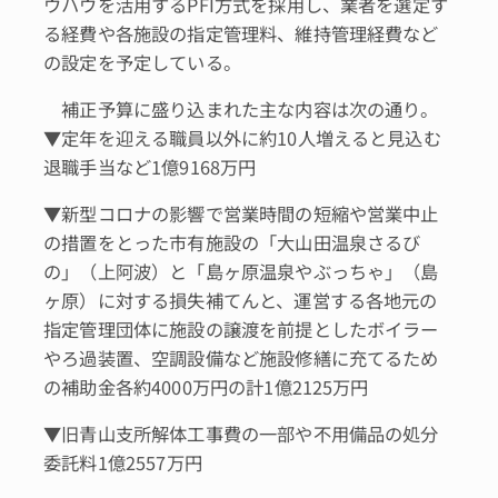
ウハウを活用するPFI方式を採用し、業者を選定す
る経費や各施設の指定管理料、維持管理経費など
の設定を予定している。
補正予算に盛り込まれた主な内容は次の通り。
▼定年を迎える職員以外に約10人増えると見込む
退職手当など1億9168万円
▼新型コロナの影響で営業時間の短縮や営業中止
の措置をとった市有施設の「大山田温泉さるび
の」（上阿波）と「島ヶ原温泉やぶっちゃ」（島
ヶ原）に対する損失補てんと、運営する各地元の
指定管理団体に施設の譲渡を前提としたボイラー
やろ過装置、空調設備など施設修繕に充てるため
の補助金各約4000万円の計1億2125万円
▼旧青山支所解体工事費の一部や不用備品の処分
委託料1億2557万円