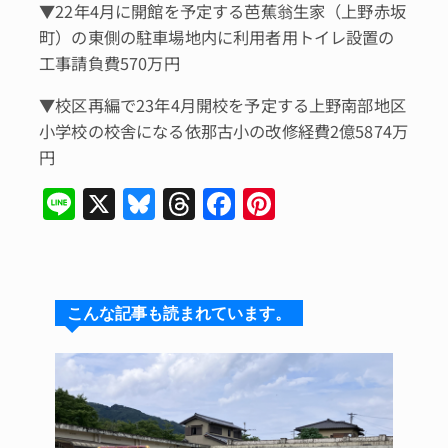
▼22年4月に開館を予定する芭蕉翁生家（上野赤坂
町）の東側の駐車場地内に利用者用トイレ設置の
工事請負費570万円
▼校区再編で23年4月開校を予定する上野南部地区
小学校の校舎になる依那古小の改修経費2億5874万
円
Li
X
Bl
T
F
Pi
n
u
hr
a
n
e
e
e
c
te
s
a
e
re
こんな記事も読まれています。
k
d
b
st
y
s
o
o
k