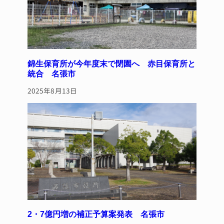
錦生保育所が今年度末で閉園へ 赤目保育所と
統合 名張市
2025年8月13日
2・7億円増の補正予算案発表 名張市