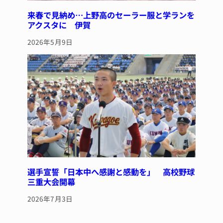
来春で見納め…上野高のセーラー服と学ランを
アクスタに 伊賀
2026年5月9日
選手宣誓「日本中へ感謝と感動を」 高校野球
三重大会開幕
2026年7月3日