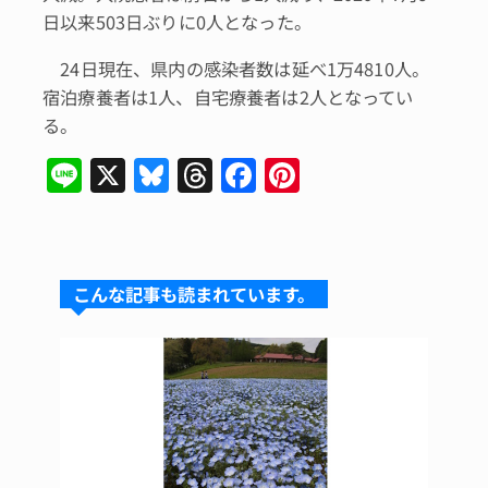
日以来503日ぶりに0人となった。
24日現在、県内の感染者数は延べ1万4810人。
宿泊療養者は1人、自宅療養者は2人となってい
る。
Li
X
Bl
T
F
Pi
n
u
hr
a
n
e
e
e
c
te
s
a
e
re
こんな記事も読まれています。
k
d
b
st
y
s
o
o
k