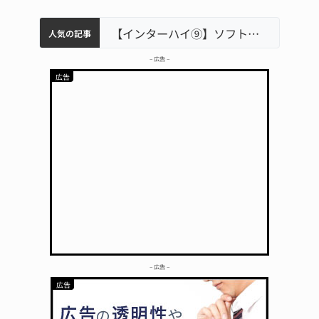
軽乗用車が田んぼに転落 運転の70歳女性死亡 伊賀市で
中学校の陶壁モニュメント 地元建設会社がボランティアで清掃 伊賀
名張市立病院のDMAT、熊本地震の被災地へ 能登以来3回目の派遣
【インターハイ⑨】ソフトテニス ミス減らし上位狙う 近大高専
人気の記事
– 広告 –
– 広告 –