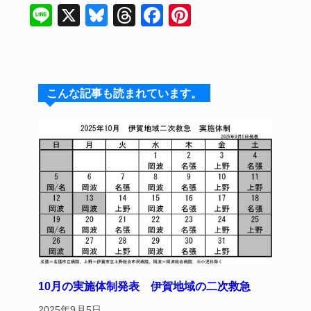
Li
X
Bl
T
F
Pi
n
u
hr
a
nt
e
e
e
c
er
s
a
e
e
こんな記事も読まれています。
k
d
b
st
y
s
o
o
k
10月の実施体制発表 伊賀地域の二次救急
2025年9月5日