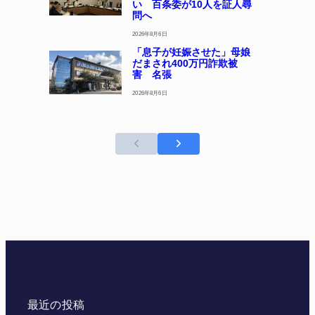
い 百条委が10人を証人尋
問へ
2026年8月6日
「息子が妊娠させた」母娘
だまされ400万円詐欺被
害 名張
2026年8月6日
最近の投稿