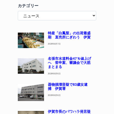
カテゴリー
特産「白鳳梨」の出荷最盛
期 直売所にぎわう 伊賀
2026年8月7日
名張市水道料金47％値上げ
へ 答申案、審議会で大筋
まとまる
2026年8月6日
器物損壊容疑で83歳女逮
捕 伊賀署
2026年8月6日
伊賀市長のパワハラ発言疑