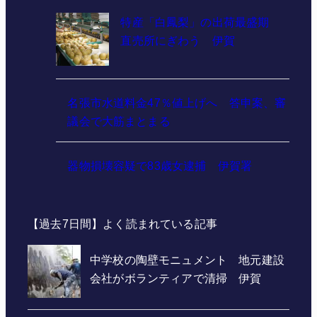
特産「白鳳梨」の出荷最盛期
直売所にぎわう 伊賀
名張市水道料金47％値上げへ 答申案、審
議会で大筋まとまる
器物損壊容疑で83歳女逮捕 伊賀署
【過去7日間】よく読まれている記事