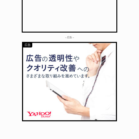
– 広告 –