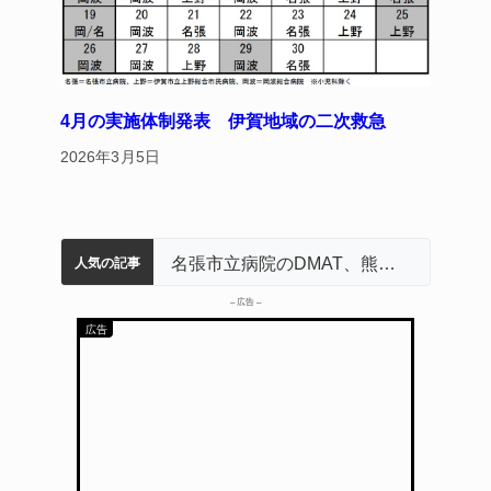
4月の実施体制発表 伊賀地域の二次救急
2026年3月5日
中学校の陶壁モニュメント 地元建設会社がボランティアで清掃 伊賀
【インターハイ⑨】ソフトテニス ミス減らし上位狙う 近大高専
リレーで東海中学総体へ 伊賀・名張
名張市水道料金47％値上げへ 答申案、審議会で大筋まとまる
名張市立病院のDMAT、熊本地震の被災地へ 能登以来3回目の派遣
人気の記事
– 広告 –