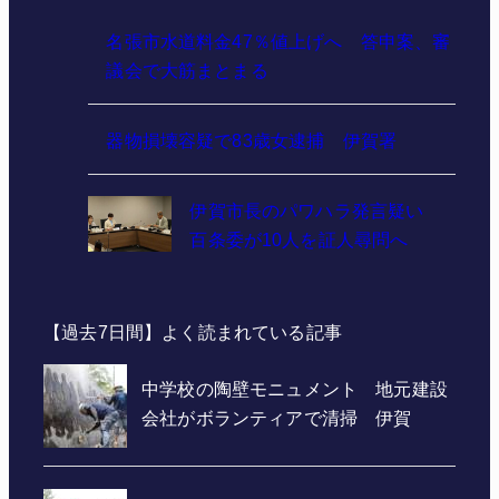
名張市水道料金47％値上げへ 答申案、審
議会で大筋まとまる
器物損壊容疑で83歳女逮捕 伊賀署
伊賀市長のパワハラ発言疑い
百条委が10人を証人尋問へ
【過去7日間】よく読まれている記事