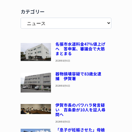
カテゴリー
名張市水道料金47％値上げ
へ 答申案、審議会で大筋
まとまる
2026年8月6日
器物損壊容疑で83歳女逮
捕 伊賀署
2026年8月6日
伊賀市長のパワハラ発言疑
い 百条委が10人を証人尋
問へ
2026年8月6日
「息子が妊娠させた」母娘