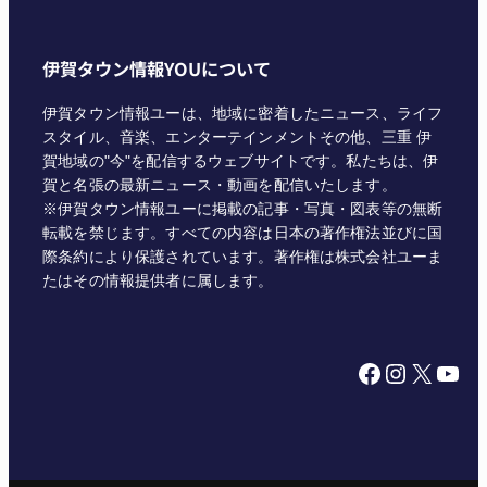
伊賀タウン情報YOUについて
伊賀タウン情報ユーは、地域に密着したニュース、ライフ
スタイル、音楽、エンターテインメントその他、三重 伊
賀地域の"今"を配信するウェブサイトです。私たちは、伊
賀と名張の最新ニュース・動画を配信いたします。
※伊賀タウン情報ユーに掲載の記事・写真・図表等の無断
転載を禁じます。すべての内容は日本の著作権法並びに国
際条約により保護されています。著作権は株式会社ユーま
たはその情報提供者に属します。
Facebook
Instagram
X
YouTube