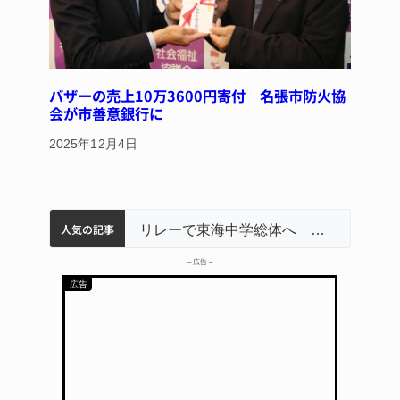
バザーの売上10万3600円寄付 名張市防火協
会が市善意銀行に
2025年12月4日
人気の記事
名張市立病院のDMAT、熊本地震の被災地へ 能登以来3回目の派遣
中学校の陶壁モニュメント 地元建設会社がボランティアで清掃 伊賀
【インターハイ⑨】ソフトテニス ミス減らし上位狙う 近大高専
リレーで東海中学総体へ 伊賀・名張
– 広告 –