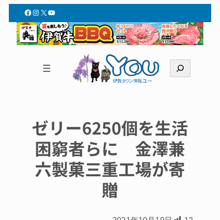
Facebook
Instagram
X
YouTube
検
索
ゼリー6250個を生活
困窮者らに 金澤兼
六製菓三重工場が寄
贈
2021年10月19日
12