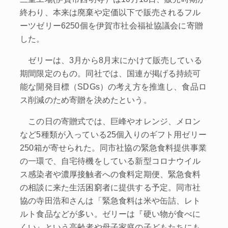
終わり、本来は廃棄や定価以下で販売されるフル
ーツゼリー6250個を伊賀市社会福祉協議会に寄贈
した。
ゼリーは、3月から8月末にかけて販売している
期間限定のもの。同社では、国連が掲げる持続可
能な開発目標（SDGs）の考え方を推進し、食品ロ
ス削減のため寄贈を決めたという。
この日の寄贈式では、巨峰やオレンジ、メロン
など5種類が入っている25個入りのギフト用ゼリー
250箱が寄せられた。同市社協の緊急食料提供事業
の一環で、自宅待機をしている新型コロナウイル
ス感染者や濃厚接触者への食料定期便、緊急食料
の相談に来た生活困窮者に提供する予定。同市社
協の寺田浩和さんは「緊急食料は米や缶詰、レト
ルト食品などが多い。ゼリーは『硬い物が食べに
くい』という高齢者や母子家庭の子どもたちにも