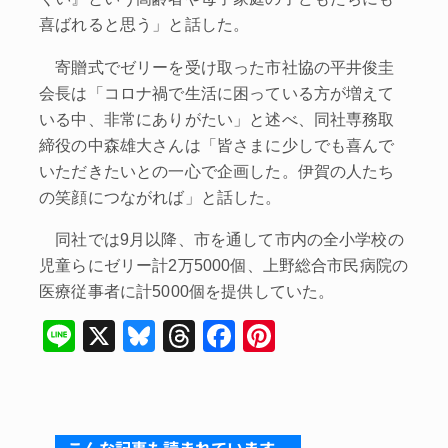
喜ばれると思う」と話した。
寄贈式でゼリーを受け取った市社協の平井俊圭
会長は「コロナ禍で生活に困っている方が増えて
いる中、非常にありがたい」と述べ、同社専務取
締役の中森雄大さんは「皆さまに少しでも喜んで
いただきたいとの一心で企画した。伊賀の人たち
の笑顔につながれば」と話した。
同社では9月以降、市を通して市内の全小学校の
児童らにゼリー計2万5000個、上野総合市民病院の
医療従事者に計5000個を提供していた。
Li
X
Bl
T
F
Pi
n
u
hr
a
nt
e
e
e
c
er
s
a
e
e