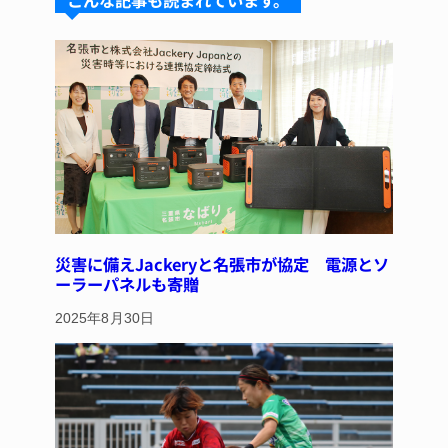
こんな記事も読まれています。
k
d
b
st
y
s
o
o
k
災害に備えJackeryと名張市が協定 電源とソ
ーラーパネルも寄贈
2025年8月30日