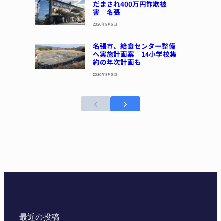
だまされ400万円詐欺被
害 名張
2026年8月6日
名張市、給食センター整備
へ実施計画案 14小学校集
約の年次計画も
2026年8月6日
最近の投稿