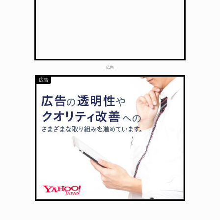
– 広告 –