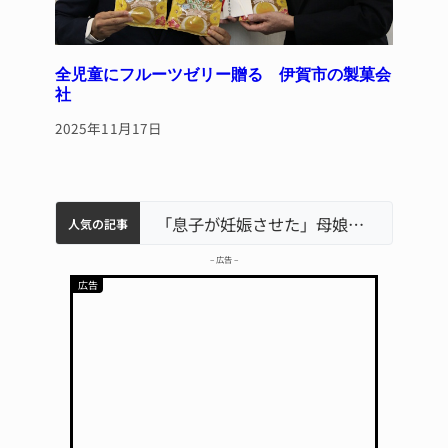
全児童にフルーツゼリー贈る 伊賀市の製菓会
社
2025年11月17日
中学校の陶壁モニュメント 地元建設会社がボランティアで清掃 伊賀
名張市水道料金47％値上げへ 答申案、審議会で大筋まとまる
名張市立病院のDMAT、熊本地震の被災地へ 能登以来3回目の派遣
「息子が妊娠させた」母娘だまされ400万円詐欺被害 名張
人気の記事
– 広告 –