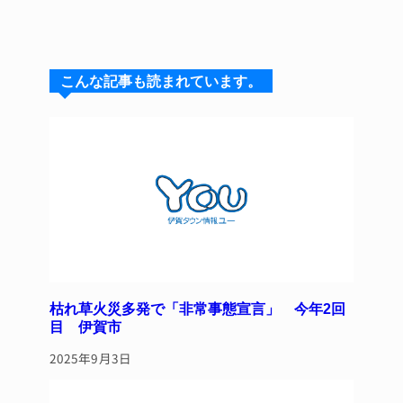
n
u
hr
a
n
e
e
e
c
te
s
a
e
re
こんな記事も読まれています。
k
d
b
st
y
s
o
o
k
枯れ草火災多発で「非常事態宣言」 今年2回
目 伊賀市
2025年9月3日