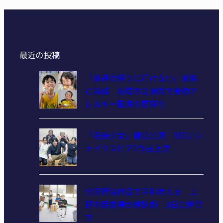
最近の投稿
「普通の祭りに行けない」家族
に笑顔 名張市立病院で食物ア
レルギー配慮の夏祭り
「名張少女」復活公演 9日にシ
ェイクスピア2作品上演
宮沢賢治作品で平和考える 上
野市民劇場が朗読劇 9日に伊賀
で