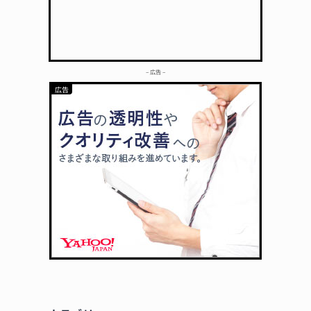
– 広告 –