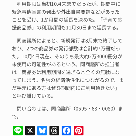
利用期限は当初10月末までだったが、期間中に
緊急事態宣言の発出や外出自粛要請などがあった
ことを受け、1か月間の延長を決めた。「子育て応
援商品券」の利用期間も11月30日まで延長する。
同商議所によると、新規発行は8月末で終了して
おり、2つの商品券の発行部数は合計約7万冊だっ
た。10月4日現在、そのうち最大約2万3000冊分が
未使用の可能性があるという。同商議所の担当者
は「商品券は利用期間を過ぎると全くの無駄にな
ってしまう。名張の経済活性化につながるので、ま
だ手元にある方はぜひ期間内にご利用頂きたい」
と呼び掛けている。
問い合わせは、同商議所（0595・63・0080）ま
で。
Li
X
Bl
T
F
Pi