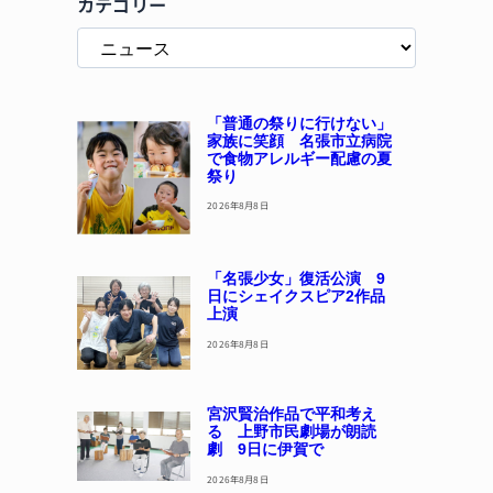
カテゴリー
「普通の祭りに行けない」
家族に笑顔 名張市立病院
で食物アレルギー配慮の夏
祭り
2026年8月8日
「名張少女」復活公演 9
日にシェイクスピア2作品
上演
2026年8月8日
宮沢賢治作品で平和考え
る 上野市民劇場が朗読
劇 9日に伊賀で
2026年8月8日