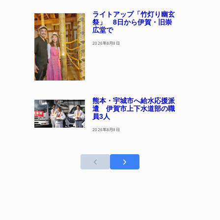
ライトアップ「竹灯り幽玄
祭」 8日から伊賀・旧崇
広堂で
2026年8月8日
熊本・宇城市へ給水応援派
遣 伊賀市上下水道部の職
員3人
2026年8月8日