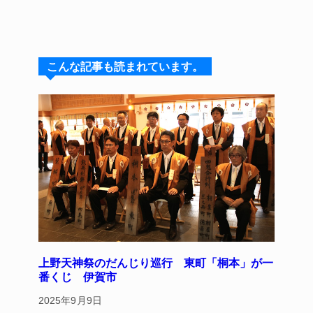
n
u
hr
a
nt
e
e
e
c
er
s
a
e
e
こんな記事も読まれています。
k
d
b
st
y
s
o
o
k
上野天神祭のだんじり巡行 東町「桐本」が一
番くじ 伊賀市
2025年9月9日