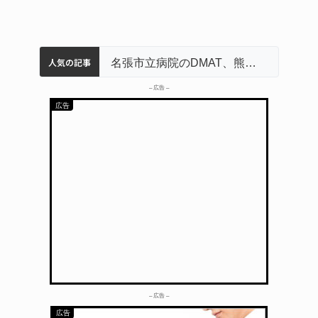
人気の記事
中学校の陶壁モニュメント 地元建設会社がボランティアで清掃 伊賀
名張市水道料金47％値上げへ 答申案、審議会で大筋まとまる
器物損壊容疑で83歳女逮捕 伊賀署
名張市立病院のDMAT、熊本地震の被災地へ 能登以来3回目の派遣
– 広告 –
– 広告 –