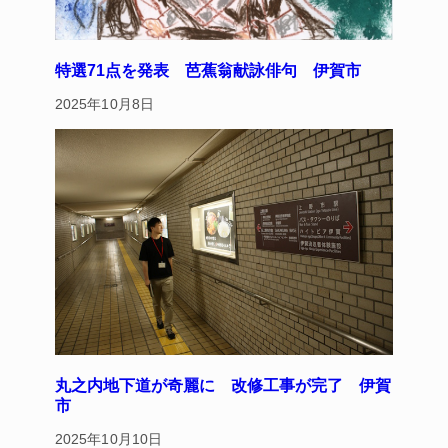
特選71点を発表 芭蕉翁献詠俳句 伊賀市
2025年10月8日
丸之内地下道が奇麗に 改修工事が完了 伊賀
市
2025年10月10日