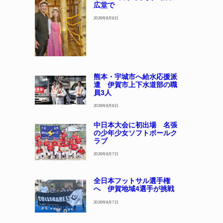
広堂で
2026年8月8日
熊本・宇城市へ給水応援派
遣 伊賀市上下水道部の職
員3人
2026年8月8日
中日本大会に初出場 名張
の少年少女ソフトボールク
ラブ
2026年8月7日
全日本フットサル選手権
へ 伊賀地域4選手が挑戦
2026年8月7日