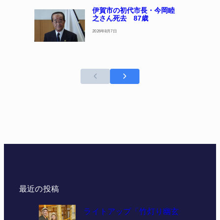
伊賀市の初代市長・今岡睦
之さん死去 87歳
2026年8月7日
最近の投稿
ライトアップ「竹灯り幽玄