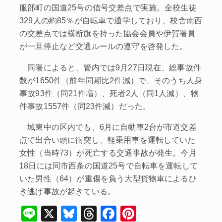
服部町の国道25号の信号交差点で実施。全校生徒
329人の約85％が自転車で通学しており、校舎南西
の交差点では横断旗を持った協会会員や伊賀署員
が一旦停止など交通ルールの遵守を啓発した。
同署によると、管内では9月27日現在、総事故件
数が1650件（前年同期比2件減）で、そのうち人身
事故93件（同21件増）、死者2人（同1人減）、物
件事故1557件（同23件減）だった。
城東中の区内でも、6月に自動車2台が市道交差
点で出合い頭に衝突し、軽乗用車を運転していた
女性（当時73）が死亡する交通事故が発生。今月
18日には同市西条の国道25号で自転車を運転して
いた男性（64）が重傷を負う大型貨物車によるひ
き逃げ事故が起きている。
Li
X
Bl
T
F
Pi