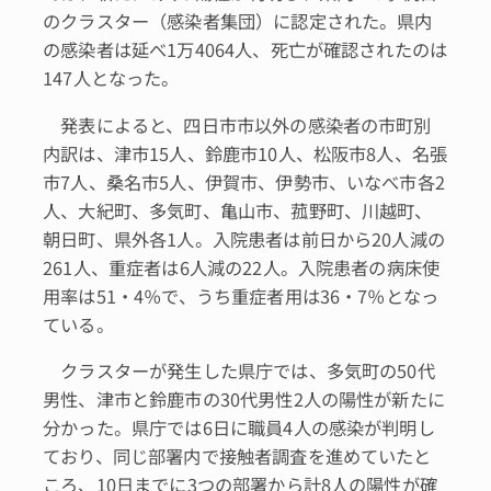
のクラスター（感染者集団）に認定された。県内
の感染者は延べ1万4064人、死亡が確認されたのは
147人となった。
発表によると、四日市市以外の感染者の市町別
内訳は、津市15人、鈴鹿市10人、松阪市8人、名張
市7人、桑名市5人、伊賀市、伊勢市、いなべ市各2
人、大紀町、多気町、亀山市、菰野町、川越町、
朝日町、県外各1人。入院患者は前日から20人減の
261人、重症者は6人減の22人。入院患者の病床使
用率は51・4％で、うち重症者用は36・7％となっ
ている。
クラスターが発生した県庁では、多気町の50代
男性、津市と鈴鹿市の30代男性2人の陽性が新たに
分かった。県庁では6日に職員4人の感染が判明し
ており、同じ部署内で接触者調査を進めていたと
ころ、10日までに3つの部署から計8人の陽性が確