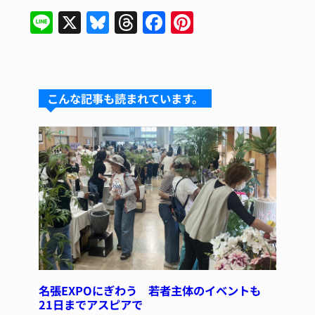
Li
X
Bl
T
F
Pi
n
u
hr
a
n
e
e
e
c
te
s
a
e
re
こんな記事も読まれています。
k
d
b
st
y
s
o
o
k
名張EXPOにぎわう 若者主体のイベントも
21日までアスピアで