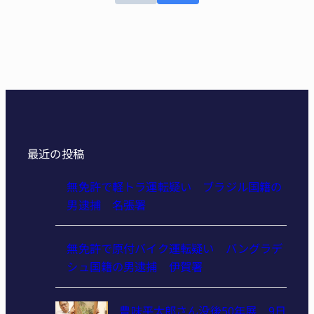
最近の投稿
無免許で軽トラ運転疑い ブラジル国籍の
男逮捕 名張署
無免許で原付バイク運転疑い バングラデ
シュ国籍の男逮捕 伊賀署
豊味平太郎さん没後50年展 9日