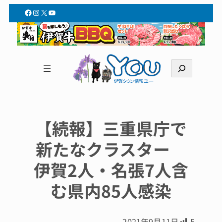
Facebook
Instagram
X
YouTube
検
索
【続報】三重県庁で
新たなクラスター
伊賀2人・名張7人含
む県内85人感染
2021年9月11日
5