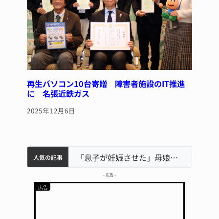
再生パソコン10台寄贈 障害者施設のIT推進
に 名張近鉄ガス
2025年12月6日
中学校の陶壁モニュメント 地元建設会社がボランティアで清掃 伊賀
名張市水道料金47％値上げへ 答申案、審議会で大筋まとまる
名張市立病院のDMAT、熊本地震の被災地へ 能登以来3回目の派遣
「息子が妊娠させた」母娘だまされ400万円詐欺被害 名張
人気の記事
– 広告 –