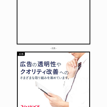
– 広告 –