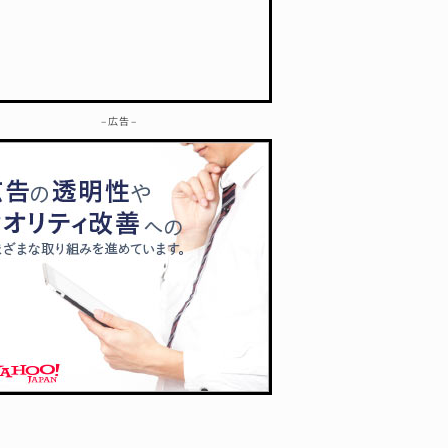
– 広告 –