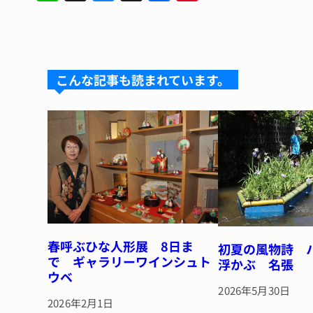
n
u
hr
a
n
e
e
e
c
te
s
a
e
re
k
d
b
st
こんな記事も読まれています。
y
s
o
o
k
春呼ぶひな人形展 8日ま
初夏の風物詩 
で ギャラリーワインシュト
浮かぶ 名張
ウベ
2026年5月30日
2026年2月1日