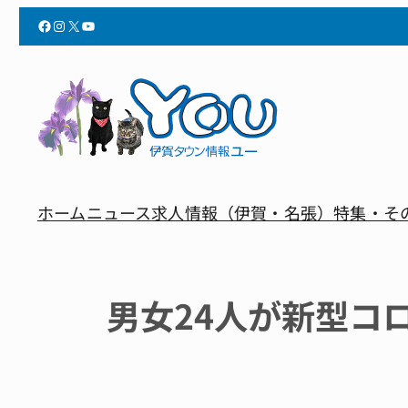
Facebook
Instagram
X
YouTube
ホーム
ニュース
求人情報（伊賀・名張）
特集・そ
男女24人が新型コ