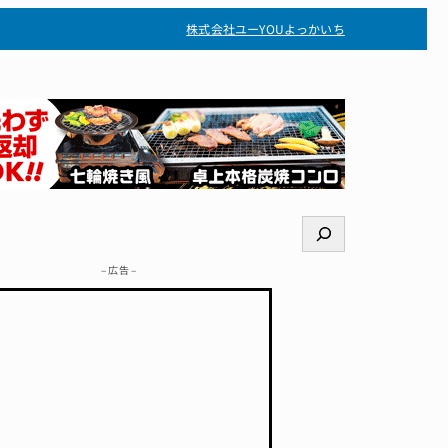
株式会社ユー
YOUよっかいち
検
索
– 広告 –