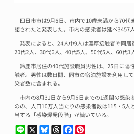
四日市市は9月6日、市内で10歳未満から70代
認されたと発表した。市内の感染者は延べ3457
発表によると、24人中9人は濃厚接触者や同居家
20代2人、30代6人、40代5人、50代5人、60代
鈴鹿市居住の40代施設職員男性は、25日に陽
触者。男性は数日間、同市の宿泊施設を利用して
染者数に含まれる。
市内の8月31日から9月6日までの1週間の感染者
のの、人口10万人当たりの感染者数は115・5
当する「感染爆発段階」が続いている。
Li
X
Bl
T
F
Pi