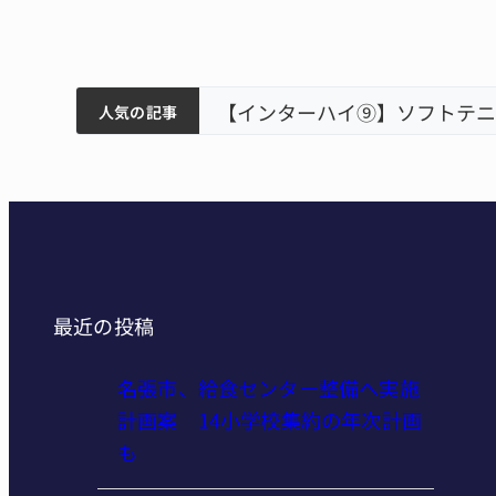
ティアで清掃 伊賀
以来3回目の派遣
【インターハイ⑨】ソフトテニ
人気の記事
最近の投稿
名張市、給食センター整備へ実施
計画案 14小学校集約の年次計画
も