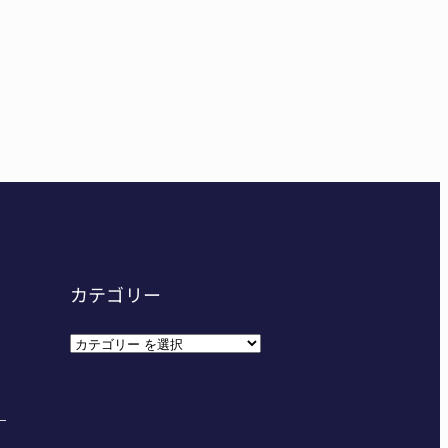
東海中学総体へ 伊賀・名張
カテゴリー
カ
テ
ゴ
リ