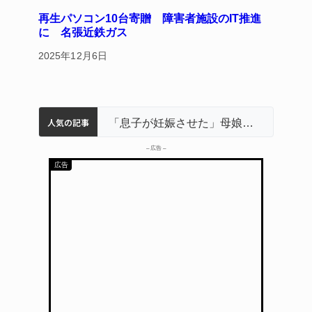
再生パソコン10台寄贈 障害者施設のIT推進
に 名張近鉄ガス
2025年12月6日
人気の記事
名張市立病院のDMAT、熊本地震の被災地へ 能登以来3回目の派遣
中学校の陶壁モニュメント 地元建設会社がボランティアで清掃 伊賀
「息子が妊娠させた」母娘だまされ400万円詐欺被害 名張
名張市水道料金47％値上げへ 答申案、審議会で大筋まとまる
特産「白鳳梨」の出荷最盛期 直売所にぎわう 伊賀
– 広告 –