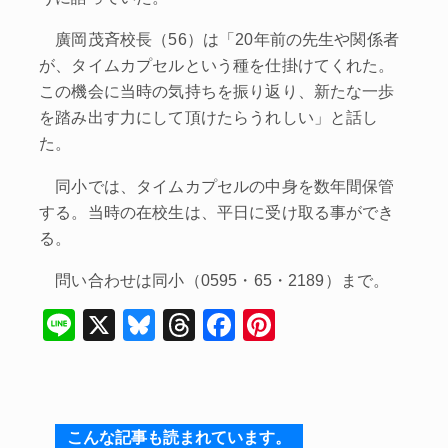
廣岡茂斉校長（56）は「20年前の先生や関係者
が、タイムカプセルという種を仕掛けてくれた。
この機会に当時の気持ちを振り返り、新たな一歩
を踏み出す力にして頂けたらうれしい」と話し
た。
同小では、タイムカプセルの中身を数年間保管
する。当時の在校生は、平日に受け取る事ができ
る。
問い合わせは同小（0595・65・2189）まで。
Li
X
Bl
T
F
Pi
n
u
hr
a
nt
e
e
e
c
er
s
a
e
e
こんな記事も読まれています。