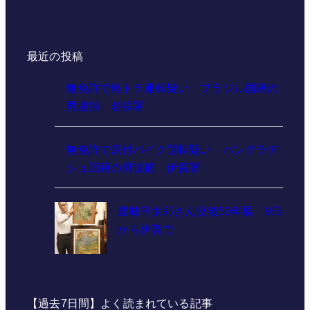
最近の投稿
無免許で軽トラ運転疑い ブラジル国籍の
男逮捕 名張署
無免許で原付バイク運転疑い バングラデ
シュ国籍の男逮捕 伊賀署
豊味平太郎さん没後50年展 9日
から伊賀で
【過去7日間】よく読まれている記事