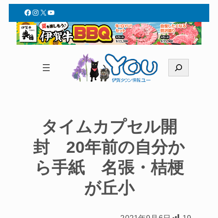
Facebook
Instagram
X
YouTube
検
索
タイムカプセル開
封 20年前の自分か
ら手紙 名張・桔梗
が丘小
2021年9月6日
19