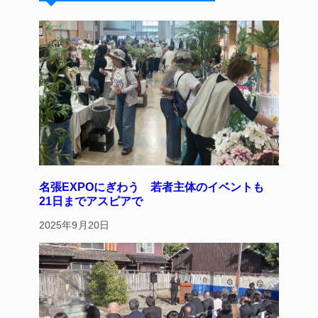
k
d
b
st
y
s
o
o
k
名張EXPOにぎわう 若者主体のイベントも
21日までアスピアで
2025年9月20日