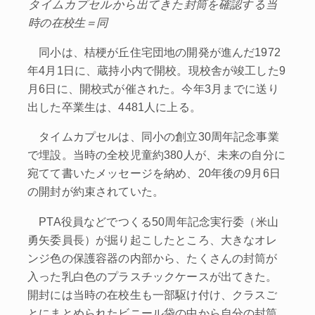
タイムカプセルから出てきた封筒を確認する当
時の在校生＝同
同小は、桔梗が丘住宅団地の開発が進んだ1972
年4月1日に、蔵持小内で開校。現校舎が竣工した9
月6日に、開校式が催された。今年3月までに送り
出した卒業生は、4481人に上る。
タイムカプセルは、同小の創立30周年記念事業
で埋設。当時の全校児童約380人が、未来の自分に
宛てて書いたメッセージを納め、20年後の9月6日
の開封が約束されていた。
PTA役員などでつくる50周年記念実行委（米山
勇矢委員長）が掘り起こしたところ、大きなオレ
ンジ色の保護容器の内部から、たくさんの封筒が
入った乳白色のプラスチックケースが出てきた。
開封には当時の在校生も一部駆け付け、クラスご
とにまとめられたビニール袋の中から自分の封筒