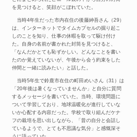
を見つけると、笑顔がこぼれていた。
当時4年生だった市内在住の後藤紳吾さん（29）
は、インターネットでタイムカプセルの掘り起こ
しのことを知り、仕事の休暇を取って駆け付け
た。自身の名前が書かれた封筒を見つけると、
「なんだかとても恥ずかしい。どんなことを書い
たのか覚えていないが、午後から会う約束をした
仲間と一緒に読みたい」と話した。
当時5年生で鈴鹿市在住の町田めいさん（31）は
「20年後は暑くなっていませんか」と自分に質問
するメッセージを書いていた。当時、環境問題に
ついて学習しており、地球温暖化が進行していな
いか心配する内容だった。学校で取り組んだケナ
フの栽培を思い出しながら、「昔の自分と会話し
ているようで、とても不思議な気分」と感慨深そ
うに語っていた。