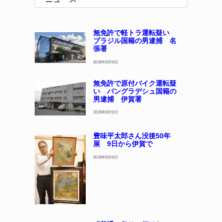
無免許で軽トラ運転疑い
ブラジル国籍の男逮捕 名
張署
2026年8月9日
無免許で原付バイク運転疑
い バングラデシュ国籍の
男逮捕 伊賀署
2026年8月9日
豊味平太郎さん没後50年
展 9日から伊賀で
2026年8月9日