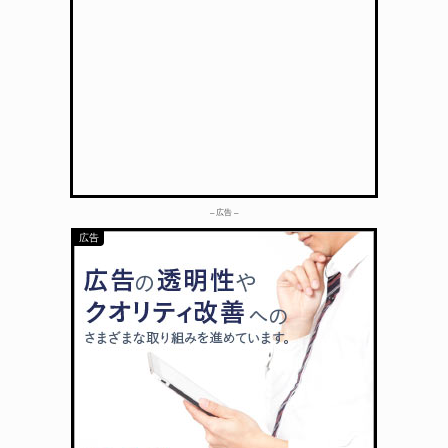
– 広告 –