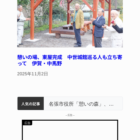
憩いの場、東屋完成 中世城館巡る人も立ち寄
って 伊賀・中馬野
2025年11月2日
人気の記事
名張市立病院のDMAT、熊本地震の被災地へ 能登以来3回目の派遣
中学校の陶壁モニュメント 地元建設会社がボランティアで清掃 伊賀
【インターハイ⑨】ソフトテニス ミス減らし上位狙う 近大高専
リレーで東海中学総体へ 伊賀・名張
名張市役所「憩いの森」、市民団体が管理・活用へ 公募型事業で初採択
– 広告 –