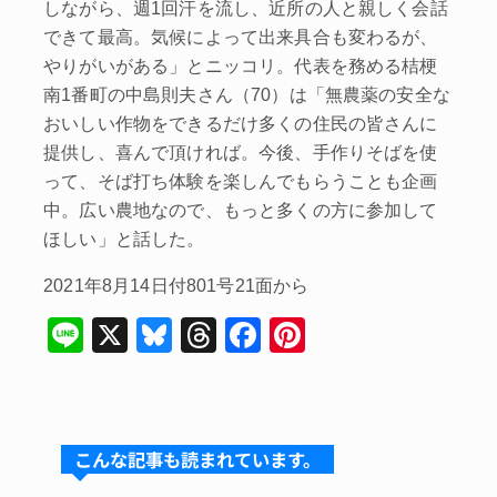
しながら、週1回汗を流し、近所の人と親しく会話
できて最高。気候によって出来具合も変わるが、
やりがいがある」とニッコリ。代表を務める桔梗
南1番町の中島則夫さん（70）は「無農薬の安全な
おいしい作物をできるだけ多くの住民の皆さんに
提供し、喜んで頂ければ。今後、手作りそばを使
って、そば打ち体験を楽しんでもらうことも企画
中。広い農地なので、もっと多くの方に参加して
ほしい」と話した。
2021年8月14日付801号21面から
Li
X
Bl
T
F
Pi
n
u
hr
a
nt
e
e
e
c
er
s
a
e
e
こんな記事も読まれています。
k
d
b
st