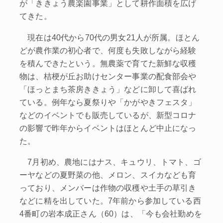
が「ききょう農楽園事業」として耕作面積を広げ
てきた。
現在は40代から70代の男女21人が所属。ほとん
どが農作業の初心者で、何度も失敗しながら経験
を積んできたという。無農薬で育てた新鮮な収穫
物は、桔梗が丘お助けセンター事業の配食部会や
「ほっとまち茶房ききょう」などに卸して喜ばれ
ている。例年なら夏祭りや「かがやきフェスタ」
などのイベントでも販売しているが、新型コロナ
の影響で昨年からイベントはほとんど中止になっ
た。
7月初め、農地にはナス、キュウリ、トマト、ゴ
ーヤなどの夏野菜の他、メロン、スイカなども育
っており、メンバーは作物の収穫や土手の草引き
などに精を出していた。7年前から参加している西
4番町の岩本成正さん（60）は、「今も会社勤めを