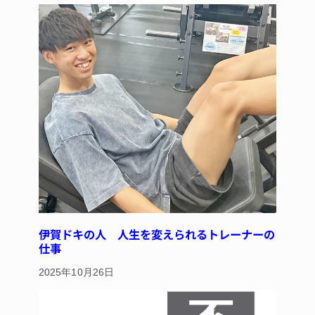
y
s
o
o
k
伊賀ドキの人 人生を変えられるトレーナーの
仕事
2025年10月26日