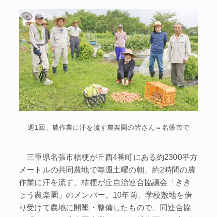
週1回、農作業に汗を流す農楽園の皆さん＝名張市で
三重県名張市桔梗が丘西4番町にある約2300平方
メートルの共同農地で毎週土曜の朝、約2時間の農
作業に汗を流す、桔梗が丘自治連合協議会「きき
ょう農楽園」のメンバー。10年前、学校敷地を借
り受けて農地に開墾・整備したもので、同連合協