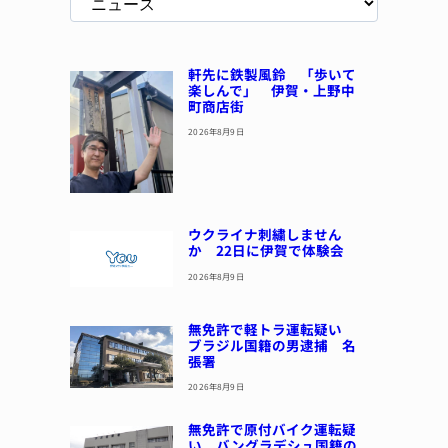
軒先に鉄製風鈴 「歩いて
楽しんで」 伊賀・上野中
町商店街
2026年8月9日
ウクライナ刺繍しません
か 22日に伊賀で体験会
2026年8月9日
無免許で軽トラ運転疑い
ブラジル国籍の男逮捕 名
張署
2026年8月9日
無免許で原付バイク運転疑
い バングラデシュ国籍の