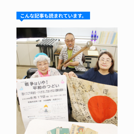
e
e
e
c
te
s
a
e
re
こんな記事も読まれています。
k
d
b
st
y
s
o
o
k