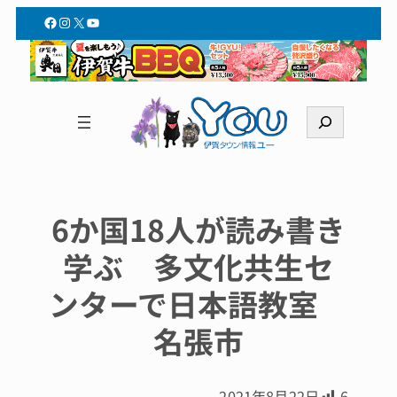
Facebook
Instagram
X
YouTube
検
索
6か国18人が読み書き
学ぶ 多文化共生セ
ンターで日本語教室
名張市
2021年8月22日
6