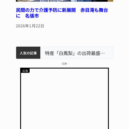
民間の力で介護予防に新展開 赤目滝も舞台
に 名張市
2026年1月22日
中学校の陶壁モニュメント 地元建設会社がボランティアで清掃 伊賀
名張市水道料金47％値上げへ 答申案、審議会で大筋まとまる
名張市立病院のDMAT、熊本地震の被災地へ 能登以来3回目の派遣
特産「白鳳梨」の出荷最盛期 直売所にぎわう 伊賀
人気の記事
– 広告 –