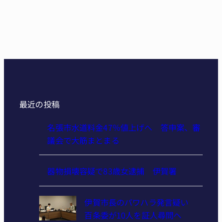
最近の投稿
名張市水道料金47％値上げへ 答申案、審
議会で大筋まとまる
器物損壊容疑で83歳女逮捕 伊賀署
伊賀市長のパワハラ発言疑い
百条委が10人を証人尋問へ