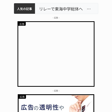
中学校の陶壁モニュメント 地元建設会社がボランティアで清掃 伊賀
【インターハイ⑨】ソフトテニス ミス減らし上位狙う 近大高専
名張市立病院のDMAT、熊本地震の被災地へ 能登以来3回目の派遣
リレーで東海中学総体へ 伊賀・名張
名張市
人気の記事
– 広告 –
– 広告 –