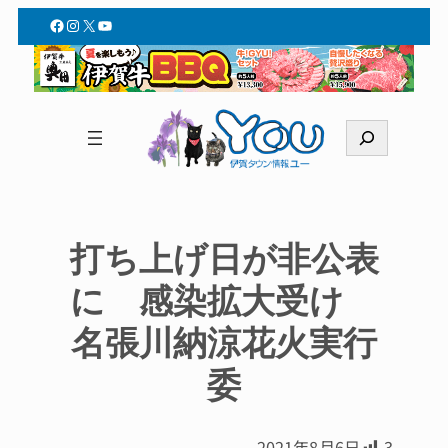
Facebook
Instagram
X
YouTube
検
索
打ち上げ日が非公表
に 感染拡大受け
名張川納涼花火実行
委
2021年8月6日
3