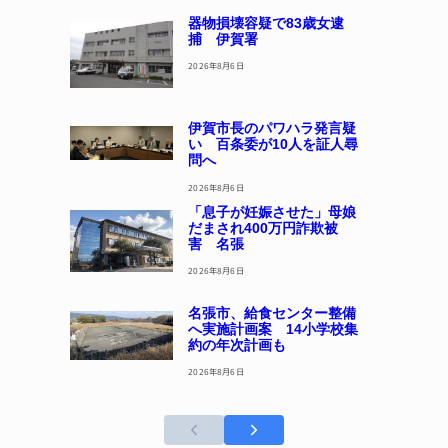
器物損壊容疑で83歳女逮
捕 伊賀署
2026年8月6日
伊賀市長のパワハラ発言疑
い 百条委が10人を証人尋
問へ
2026年8月6日
「息子が妊娠させた」母娘
だまされ400万円詐欺被
害 名張
2026年8月6日
名張市、給食センター整備
へ実施計画案 14小学校集
約の年次計画も
2026年8月6日