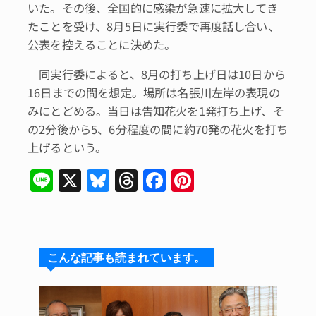
いた。その後、全国的に感染が急速に拡大してき
たことを受け、8月5日に実行委で再度話し合い、
公表を控えることに決めた。
同実行委によると、8月の打ち上げ日は10日から
16日までの間を想定。場所は名張川左岸の表現の
みにとどめる。当日は告知花火を1発打ち上げ、そ
の2分後から5、6分程度の間に約70発の花火を打ち
上げるという。
Li
X
Bl
T
F
Pi
n
u
hr
a
n
e
e
e
c
te
s
a
e
re
こんな記事も読まれています。
k
d
b
st
y
s
o
o