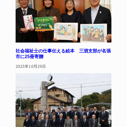
k
社会福祉士の仕事伝える絵本 三泗支部が名張
市に25冊寄贈
2025年10月29日