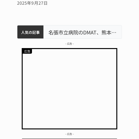
2025年9月27日
中学校の陶壁モニュメント 地元建設会社がボランティアで清掃 伊賀
名張市水道料金47％値上げへ 答申案、審議会で大筋まとまる
器物損壊容疑で83歳女逮捕 伊賀署
名張市立病院のDMAT、熊本地震の被災地へ 能登以来3回目の派遣
人気の記事
– 広告 –
– 広告 –