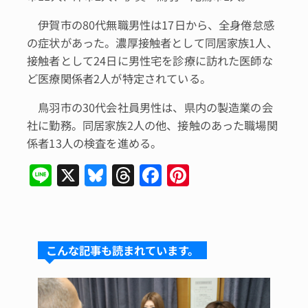
伊賀市の80代無職男性は17日から、全身倦怠感
の症状があった。濃厚接触者として同居家族1人、
接触者として24日に男性宅を診療に訪れた医師な
ど医療関係者2人が特定されている。
鳥羽市の30代会社員男性は、県内の製造業の会
社に勤務。同居家族2人の他、接触のあった職場関
係者13人の検査を進める。
Li
X
Bl
T
F
Pi
n
u
hr
a
n
e
e
e
c
te
s
a
e
re
こんな記事も読まれています。
k
d
b
st
y
s
o
o