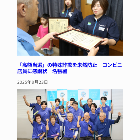
k
「高額当選」の特殊詐欺を未然防止 コンビニ
店員に感謝状 名張署
2025年8月23日