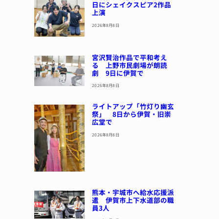
日にシェイクスピア2作品
上演
2026年8月8日
宮沢賢治作品で平和考え
る 上野市民劇場が朗読
劇 9日に伊賀で
2026年8月8日
ライトアップ「竹灯り幽玄
祭」 8日から伊賀・旧崇
広堂で
2026年8月8日
熊本・宇城市へ給水応援派
遣 伊賀市上下水道部の職
員3人