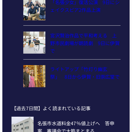
「名張少女」復活公演 9日にシ
ェイクスピア2作品上演
宮沢賢治作品で平和考える 上
野市民劇場が朗読劇 9日に伊賀
で
ライトアップ「竹灯り幽玄
祭」 8日から伊賀・旧崇広堂で
【過去7日間】よく読まれている記事