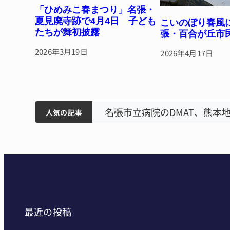
「ひめみこ春まつり」名張・
夏見廃寺跡で4月4日 子ども
こいのぼり春風
たちが舞初披露
張・百合が丘市
2026年3月19日
2026年4月17日
筋まとまる
ティアで清掃 伊賀
名張市立病院のDMAT、熊本
人気の記事
最近の投稿