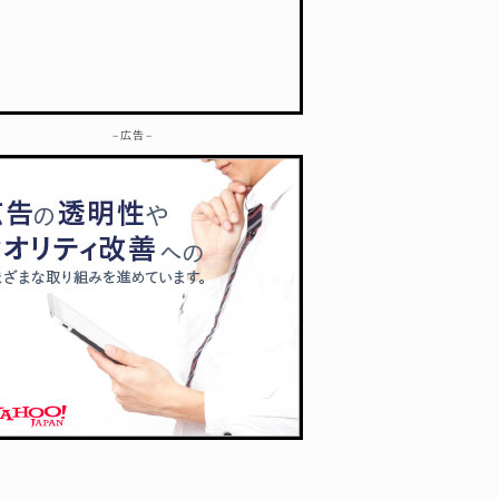
– 広告 –