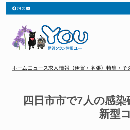
Facebook
Instagram
X
YouTube
ホーム
ニュース
求人情報（伊賀・名張）
特集・そ
四日市市で7人の感
新型