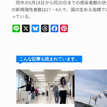
同市の5月14日から同20日までの感染者数の状
の新規陽性者数は27・4人で、国の定める指標
っている。
Li
X
Bl
T
F
Pi
n
u
hr
a
n
e
e
e
c
te
s
a
e
re
k
d
b
st
こんな記事も読まれています。
y
s
o
o
k