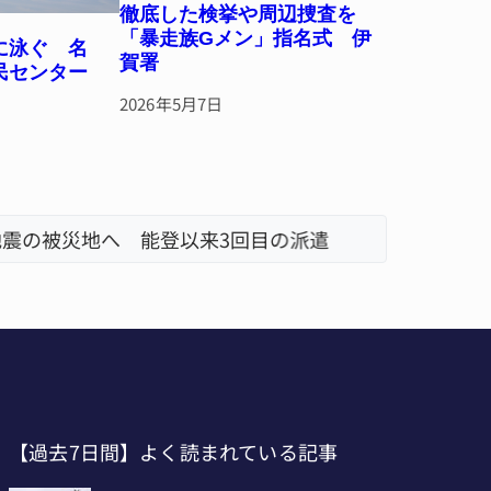
徹底した検挙や周辺捜査を
「暴走族Gメン」指名式 伊
に泳ぐ 名
賀署
民センター
2026年5月7日
地震の被災地へ 能登以来3回目の派遣
「息子が
【過去7日間】よく読まれている記事