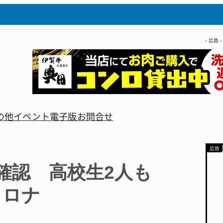
– 広告 –
の他
イベント
電子版
お問合せ
染確認 高校生2人も
コロナ