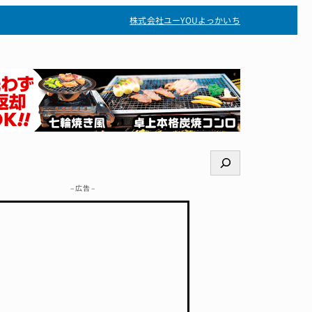
株式会社ユー
YOUよっかいち
検
索
– 広告 –