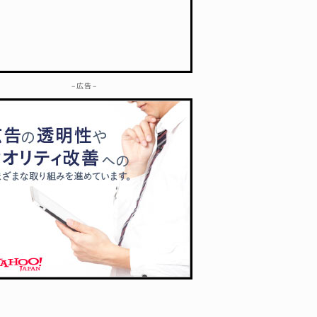
– 広告 –