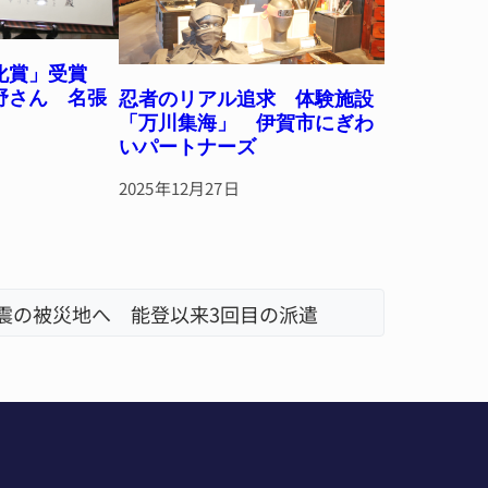
教化賞」受賞
野さん 名張
忍者のリアル追求 体験施設
「万川集海」 伊賀市にぎわ
いパートナーズ
2025年12月27日
地震の被災地へ 能登以来3回目の派遣
「息子が
名張市、