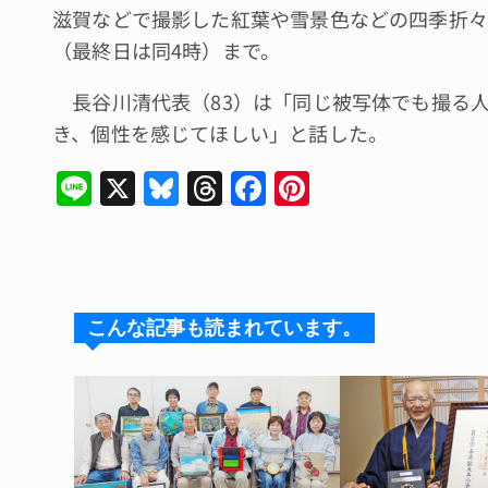
滋賀などで撮影した紅葉や雪景色などの四季折々
（最終日は同4時）まで。
長谷川清代表（83）は「同じ被写体でも撮る
き、個性を感じてほしい」と話した。
Li
X
Bl
T
F
Pi
n
u
hr
a
n
e
e
e
c
te
s
a
e
re
k
d
b
st
こんな記事も読まれています。
y
s
o
o
k