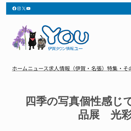
Facebook
Instagram
X
YouTube
ホーム
ニュース
求人情報（伊賀・名張）
特集・そ
四季の写真個性感じて
品展 光