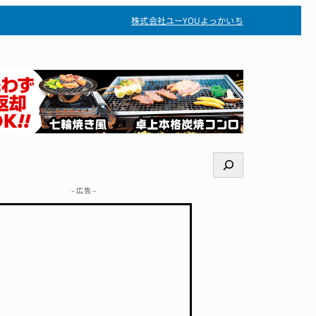
株式会社ユー
YOUよっかいち
検
索
– 広告 –