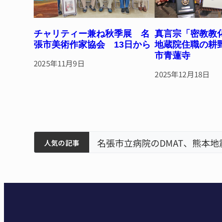
チャリティー兼ね秋季展 名
真言宗「密教
張市美術作家協会 13日から
地蔵院住職の耕
市青蓮寺
2025年11月9日
2025年12月18日
筋まとまる
ティアで清掃 伊賀
名張市立病院のDMAT、熊本
人気の記事