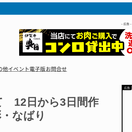
– 広告 –
の他
イベント
電子版
お問合せ
 12日から3日間作
彩・なばり