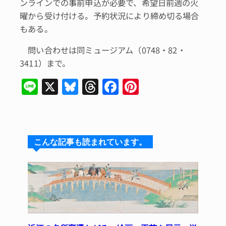
ンラインでの事前申込が必要で、希望日前週の火
曜から受け付ける。予約状況により締め切る場合
もある。
問い合わせは同ミュージアム（0748・82・
3411）まで。
Li
X
Bl
T
F
Pi
n
u
hr
a
n
e
e
e
c
te
s
a
e
re
こんな記事も読まれています。
k
d
b
st
y
s
o
o
k