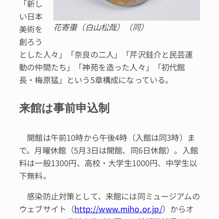
「新し
い日本
花寄棗（白山松哉）（同）
美術を
創ろう
とした人々」「奈良の二人」「芹沢銈介と民芸運
動の仲間たち」「神苑を造った人々」「初代館
長・梅原猛」という5章構成になっている。
来館は事前申込制
開館は午前10時から午後4時（入館は同3時）ま
で。月曜休館（5月3日は開館、同6日休館）。入館
料は一般1300円、高校・大学生1000円、中学生以
下無料。
感染防止対策として、来館には同ミュージアムの
ウェブサイト（
http://www.miho.or.jp/
）からオ