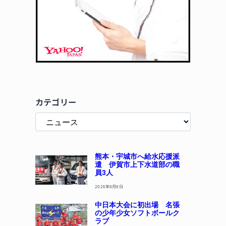
カテゴリー
熊本・宇城市へ給水応援派
遣 伊賀市上下水道部の職
員3人
2026年8月8日
中日本大会に初出場 名張
の少年少女ソフトボールク
ラブ