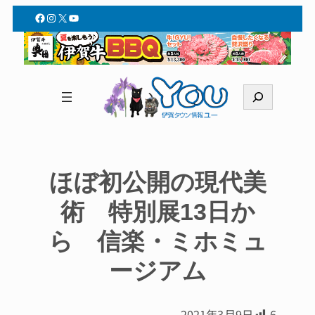
Facebook
Instagram
X
YouTube
検
索
ほぼ初公開の現代美
術 特別展13日か
ら 信楽・ミホミュ
ージアム
2021年3月9日
6