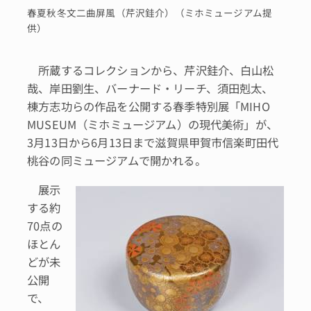
春夏秋冬文二曲屏風（芹沢銈介）（ミホミュージアム提
供）
所蔵するコレクションから、芹沢銈介、白山松
哉、岸田劉生、バーナード・リーチ、須田剋太、
棟方志功らの作品を公開する春季特別展「MIHO
MUSEUM（ミホミュージアム）の現代美術」が、
3月13日から6月13日まで滋賀県甲賀市信楽町田代
桃谷の同ミュージアムで開かれる。
展示
する約
70点の
ほとん
どが未
公開
で、