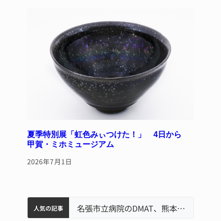
夏季特別展「虹色みぃつけた！」 4日から
甲賀・ミホミュージアム
2026年7月1日
中学校の陶壁モニュメント 地元建設会社がボランティアで清掃 伊賀
名張市水道料金47％値上げへ 答申案、審議会で大筋まとまる
器物損壊容疑で83歳女逮捕 伊賀署
名張市立病院のDMAT、熊本地震の被災地へ 能登以来3回目の派遣
人気の記事