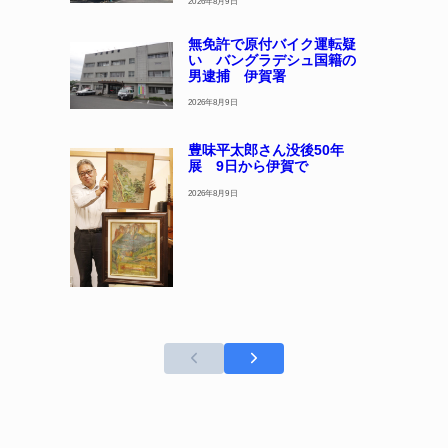
2026年8月9日
無免許で原付バイク運転疑
い バングラデシュ国籍の
男逮捕 伊賀署
2026年8月9日
豊味平太郎さん没後50年
展 9日から伊賀で
2026年8月9日