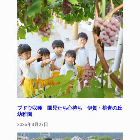
o
k
ブドウ収穫 園児たち心待ち 伊賀・桃青の丘
幼稚園
2025年8月27日