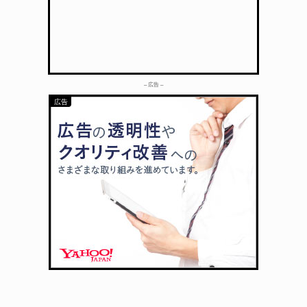
– 広告 –