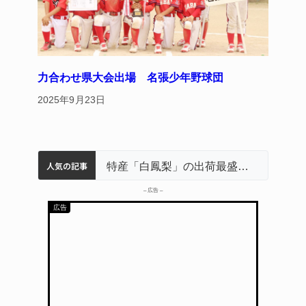
力合わせ県大会出場 名張少年野球団
2025年9月23日
人気の記事
名張市立病院のDMAT、熊本地震の被災地へ 能登以来3回目の派遣
中学校の陶壁モニュメント 地元建設会社がボランティアで清掃 伊賀
特産「白鳳梨」の出荷最盛期 直売所にぎわう 伊賀
名張市水道料金47％値上げへ 答申案、審議会で大筋まとまる
「息子が妊娠させた」母娘だまされ400万円詐欺被害 名張
– 広告 –