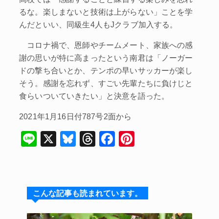
るな。楽しまないと技術は上がらない」ことを学
んだといい、同級生4人もJクラブ加入する。
コロナ禍で、恩師やチームメート、家族への感
謝の思いが特に高まったという南君は「ノーガー
ドの撃ち合いとか、テンポの早いサッカーが楽し
そう。感謝を忘れず、すごい先輩たちに負けじと
食らいついていきたい」と決意を語った。
2021年1月16日付787号2面から
Li
X
Bl
T
F
Pi
n
u
hr
a
nt
e
e
e
c
er
s
a
e
e
こんな記事も読まれています。
k
d
b
st
y
s
o