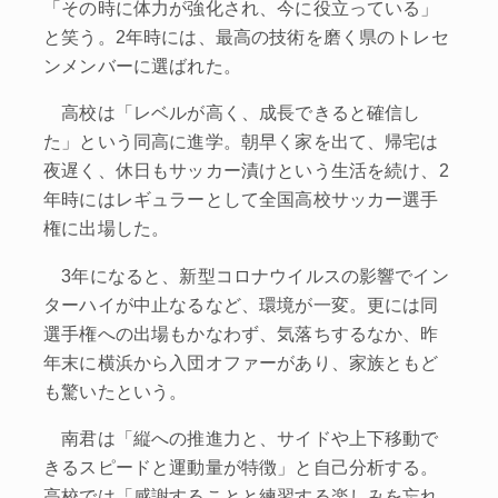
「その時に体力が強化され、今に役立っている」
と笑う。2年時には、最高の技術を磨く県のトレセ
ンメンバーに選ばれた。
高校は「レベルが高く、成長できると確信し
た」という同高に進学。朝早く家を出て、帰宅は
夜遅く、休日もサッカー漬けという生活を続け、2
年時にはレギュラーとして全国高校サッカー選手
権に出場した。
3年になると、新型コロナウイルスの影響でイン
ターハイが中止なるなど、環境が一変。更には同
選手権への出場もかなわず、気落ちするなか、昨
年末に横浜から入団オファーがあり、家族ともど
も驚いたという。
南君は「縦への推進力と、サイドや上下移動で
きるスピードと運動量が特徴」と自己分析する。
高校では「感謝することと練習する楽しみを忘れ