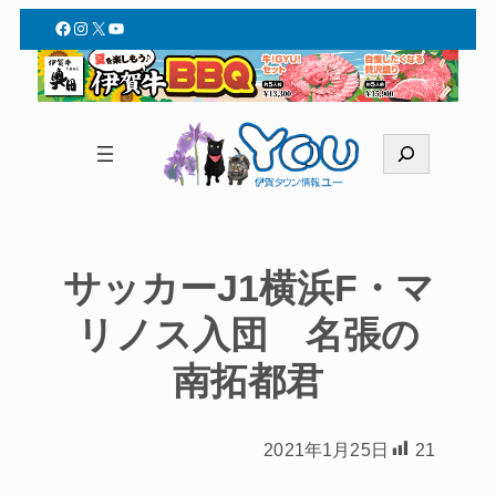
Facebook
Instagram
X
YouTube
検
索
サッカーJ1横浜F・マ
リノス入団 名張の
南拓都君
2021年1月25日
21