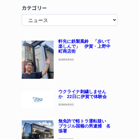
カテゴリー
軒先に鉄製風鈴 「歩いて
楽しんで」 伊賀・上野中
町商店街
2026年8月9日
ウクライナ刺繍しません
か 22日に伊賀で体験会
2026年8月9日
無免許で軽トラ運転疑い
ブラジル国籍の男逮捕 名
張署