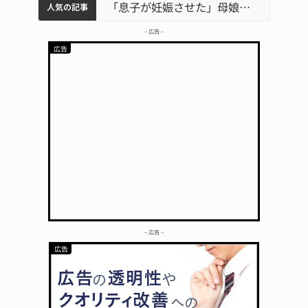
中学校の陶壁モニュメント 地元建設会社がボランティアで清掃 伊賀
名張市水道料金47％値上げへ 答申案、審議会で大筋まとまる
名張市立病院のDMAT、熊本地震の被災地へ 能登以来3回目の派遣
「息子が妊娠させた」母娘だまされ400万円詐欺被害 名張
人気の記事
– 広告 –
– 広告 –