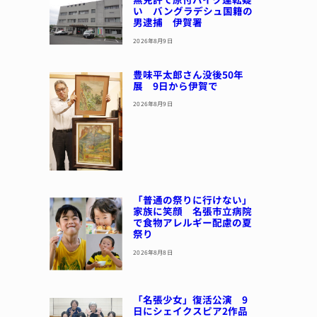
い バングラデシュ国籍の
男逮捕 伊賀署
2026年8月9日
豊味平太郎さん没後50年
展 9日から伊賀で
2026年8月9日
「普通の祭りに行けない」
家族に笑顔 名張市立病院
で食物アレルギー配慮の夏
祭り
2026年8月8日
「名張少女」復活公演 9
日にシェイクスピア2作品