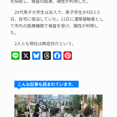
を採取し、検査の結果、陽性が判明した。
20代男子大学生は友人で、男子学生が4日と5
日、自宅に宿泊していた。11日に濃厚接触者とし
て市内の医療機関で検査を受け、陽性が判明し
た。
2人とも現在は無症状だという。
Li
X
Bl
T
F
Pi
n
u
hr
a
n
e
e
e
c
te
s
a
e
re
こんな記事も読まれています。
k
d
b
st
y
s
o
o
k