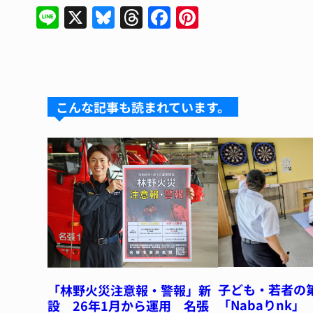
Li
X
Bl
T
F
Pi
n
u
hr
a
n
e
e
e
c
te
s
a
e
re
k
d
b
st
こんな記事も読まれています。
y
s
o
o
k
子ども・若者の
「林野火災注意報・警報」新
「Nabaりnk」
設 26年1月から運用 名張