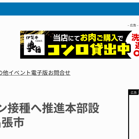
– 広告 –
の他
イベント
電子版
お問合せ
ン接種へ推進本部設
名張市