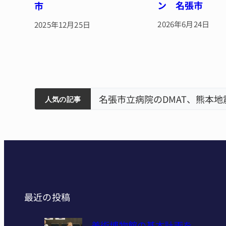
ン 名張市
市
2026年6月24日
2025年12月25日
賀市で
ティアで清掃 伊賀
名張市立病院のDMAT、熊本
人気の記事
最近の投稿
美術博物館の基本計画を