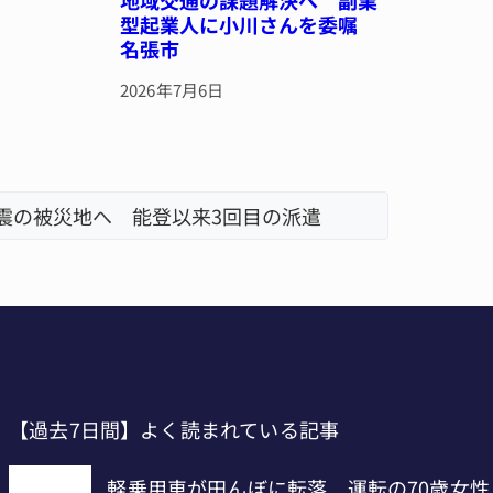
型起業人に小川さんを委嘱
名張市
2026年7月6日
地震の被災地へ 能登以来3回目の派遣
【インタ
リレーで
【過去7日間】よく読まれている記事