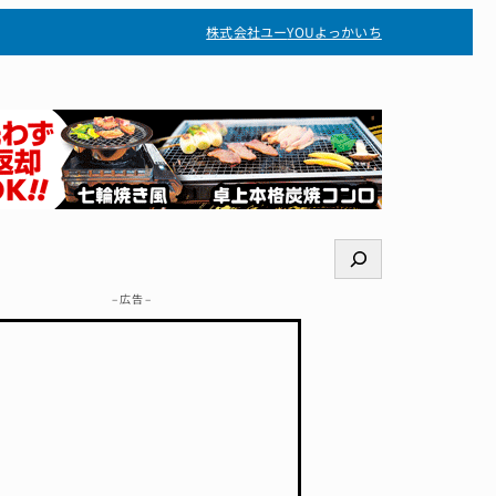
株式会社ユー
YOUよっかいち
検
索
– 広告 –