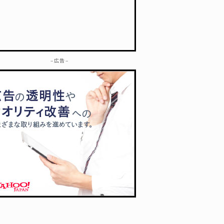
– 広告 –