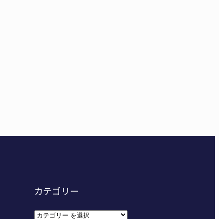
ーハイ⑨】ソフトテニス ミス減らし上位狙う 近大高
東海中学総体へ 伊賀・名張
カテゴリー
カ