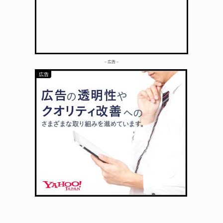
– 広告 –