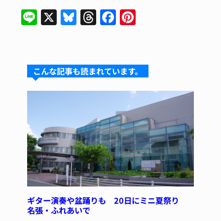
Li
X
Bl
T
F
Pi
n
u
hr
a
n
e
e
e
c
te
s
a
e
re
こんな記事も読まれています。
k
d
b
st
y
s
o
o
k
ギター演奏や盆踊りも 20日にミニ夏祭り
名張・ふれあいで