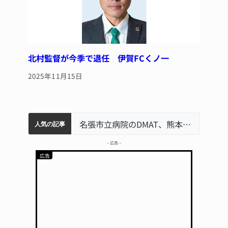
北村監督が今季で退任 伊賀FCくノ一
2025年11月15日
軽乗用車が田んぼに転落 運転の70歳女性死亡 伊賀市で
中学校の陶壁モニュメント 地元建設会社がボランティアで清掃 伊賀
名張市立病院のDMAT、熊本地震の被災地へ 能登以来3回目の派遣
人気の記事
– 広告 –