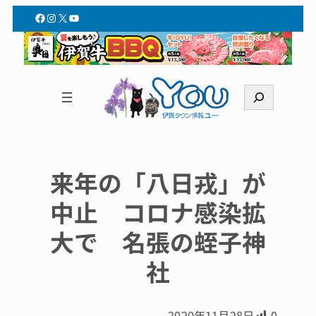
Facebook
Instagram
X
YouTube
検
索
来年の「八日戎」が
中止 コロナ感染拡
大で 名張の蛭子神
社
2020年11月28日
0