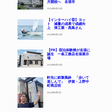
月開校へ 名張市
2026年8月10日
【インターハイ⑫】ヨッ
ト 減量の成果で成績向
上 津工業・髙島さん
2026年8月10日
【PR】宿泊体験棟が名張に
誕生 一条工務店名張展示
場
2026年8月10日
軒先に鉄製風鈴 「歩いて
楽しんで」 伊賀・上野中
町商店街
2026年8月9日