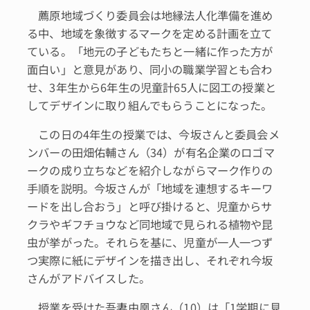
薦原地域づくり委員会は地縁法人化準備を進め
る中、地域を象徴するマークを定める計画を立て
ている。「地元の子どもたちと一緒に作った方が
面白い」と意見があり、同小の職業学習とも合わ
せ、3年生から6年生の児童計65人に図工の授業と
してデザインに取り組んでもらうことになった。
この日の4年生の授業では、今坂さんと委員会メ
ンバーの田畑佑輔さん（34）が有名企業のロゴマ
ークの成り立ちなどを紹介しながらマーク作りの
手順を説明。今坂さんが「地域を連想するキーワ
ードを出し合おう」と呼び掛けると、児童からサ
クラやギフチョウなど同地域で見られる植物や昆
虫が挙がった。それらを基に、児童が一人一つず
つ実際に紙にデザインを描き出し、それぞれ今坂
さんがアドバイスした。
授業を受けた吾妻由凰さん（10）は「1学期に見