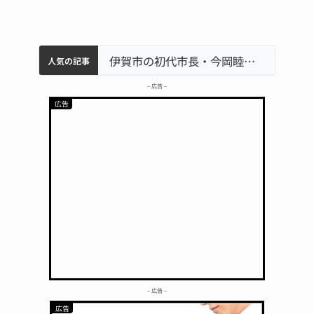
特産「白鳳梨」の出荷最盛期 直売所にぎわう 伊賀
名張市水道料金47％値上げへ 答申案、審議会で大筋まとまる
名張市立病院のDMAT、熊本地震の被災地へ 能登以来3回目の派遣
伊賀市の初代市長・今岡睦之さん死去 87歳
人気の記事
– 広告 –
– 広告 –