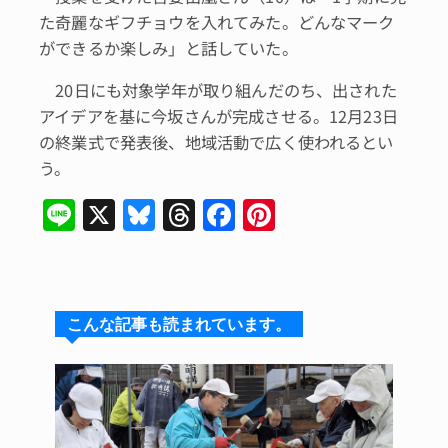
た奇麗なギフチョウを入れてみた。どんなマーク
ができるか楽しみ」と話していた。
20日にも対象学年が取り組んだのち、出された
アイデアを基に今坂さんが完成させる。12月23日
の終業式で発表後、地域活動で広く使われるとい
う。
Li
X
Bl
T
F
Pi
n
u
hr
a
n
e
e
e
c
te
s
a
e
re
こんな記事も読まれています。
k
d
b
st
y
s
o
o
k