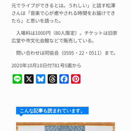
元でライブができるとは。うれしい」と話す松澤
さんは「音楽で心が癒やされる時間をお届けでき
たら」と思いを語った。
入場料は1000円（80人限定）。チケットは旧崇
広堂や市文化会館などで販売している。
問い合わせは同協会（0595・22・0511）まで。
2020年10月10日付781号5面から
Li
X
Bl
T
F
Pi
n
u
hr
a
n
e
e
e
c
te
s
a
e
re
こんな記事も読まれています。
k
d
b
st
y
s
o