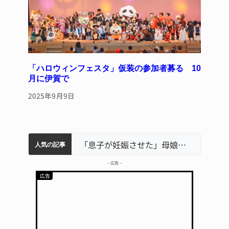
「ハロウィンフェスタ」仮装の参加者募る 10
月に伊賀で
2025年9月9日
中学校の陶壁モニュメント 地元建設会社がボランティアで清掃 伊賀
名張市水道料金47％値上げへ 答申案、審議会で大筋まとまる
器物損壊容疑で83歳女逮捕 伊賀署
名張市立病院のDMAT、熊本地震の被災地へ 能登以来3回目の派遣
「息子が妊娠させた」母娘だまされ400万円詐欺被害 名張
人気の記事
– 広告 –