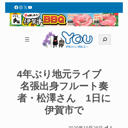
Facebook
Instagram
X
YouTube
検
索
4年ぶり地元ライブ
名張出身フルート奏
者・松澤さん 1日に
伊賀市で
2020年10月28日
8