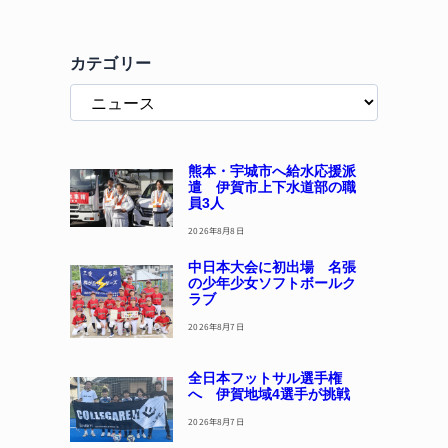
カテゴリー
熊本・宇城市へ給水応援派
遣 伊賀市上下水道部の職
員3人
2026年8月8日
中日本大会に初出場 名張
の少年少女ソフトボールク
ラブ
2026年8月7日
全日本フットサル選手権
へ 伊賀地域4選手が挑戦
2026年8月7日