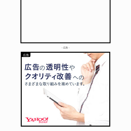
– 広告 –