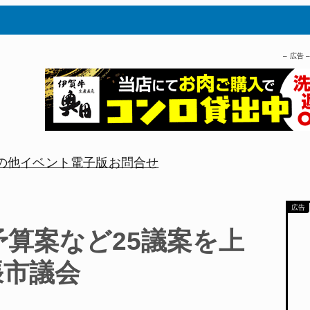
– 広告 
の他
イベント
電子版
お問合せ
予算案など25議案を上
張市議会