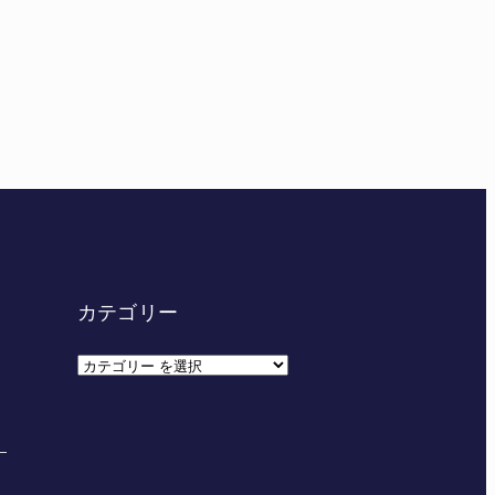
妊娠させた」母娘だまされ400万円詐欺被害 名張
カテゴリー
カ
テ
ゴ
リ
ー