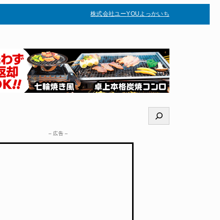
株式会社ユー
YOUよっかいち
–
検
索
– 広告 –