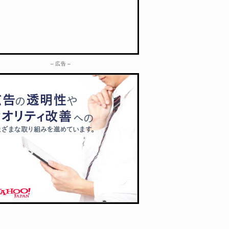
– 広告 –