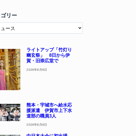
テゴリー
ライトアップ「竹灯り
幽玄祭」 8日から伊
賀・旧崇広堂で
2026年8月8日
熊本・宇城市へ給水応
援派遣 伊賀市上下水
道部の職員3人
2026年8月8日
中日本大会に初出場