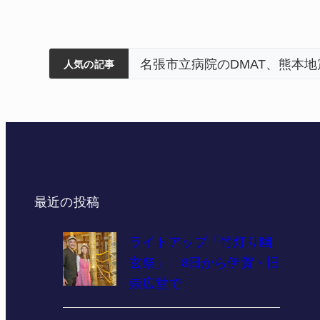
筋まとまる
ティアで清掃 伊賀
名張市立病院のDMAT、熊本
人気の記事
最近の投稿
ライトアップ「竹灯り幽
玄祭」 8日から伊賀・旧
崇広堂で