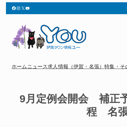
Facebook
Instagram
X
YouTube
ホーム
ニュース
求人情報（伊賀・名張）
特集・そ
9月定例会開会 補正
程 名