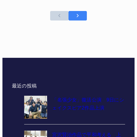
最近の投稿
「名張少女」復活公演 9日にシ
ェイクスピア2作品上演
宮沢賢治作品で平和考える 上