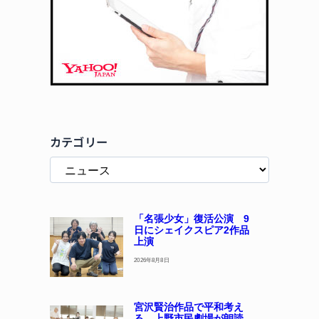
カテゴリー
「名張少女」復活公演 9
日にシェイクスピア2作品
上演
2026年8月8日
宮沢賢治作品で平和考え
る 上野市民劇場が朗読