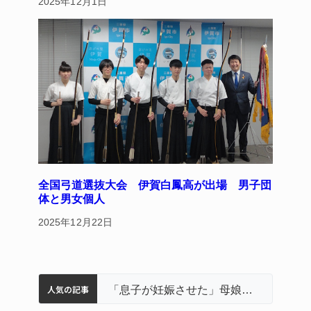
2025年12月1日
全国弓道選抜大会 伊賀白鳳高が出場 男子団
体と男女個人
2025年12月22日
人気の記事
名張市立病院のDMAT、熊本地震の被災地へ 能登以来3回目の派遣
中学校の陶壁モニュメント 地元建設会社がボランティアで清掃 伊賀
名張市水道料金47％値上げへ 答申案、審議会で大筋まとまる
器物損壊容疑で83歳女逮捕 伊賀署
「息子が妊娠させた」母娘だまされ400万円詐欺被害 名張