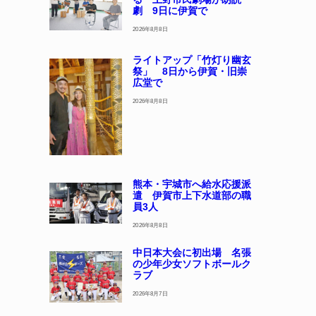
劇 9日に伊賀で
2026年8月8日
ライトアップ「竹灯り幽玄
祭」 8日から伊賀・旧崇
広堂で
2026年8月8日
熊本・宇城市へ給水応援派
遣 伊賀市上下水道部の職
員3人
2026年8月8日
中日本大会に初出場 名張
の少年少女ソフトボールク
ラブ
2026年8月7日