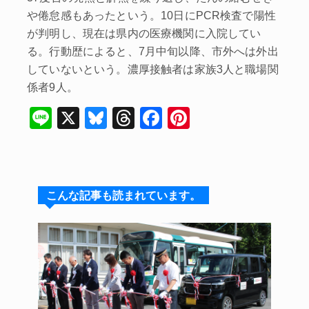
や倦怠感もあったという。10日にPCR検査で陽性
が判明し、現在は県内の医療機関に入院してい
る。行動歴によると、7月中旬以降、市外へは外出
していないという。濃厚接触者は家族3人と職場関
係者9人。
Li
X
Bl
T
F
Pi
n
u
hr
a
nt
e
e
e
c
er
s
a
e
e
こんな記事も読まれています。
k
d
b
st
y
s
o
o
k