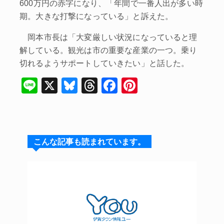
600万円の赤字になり、「年間で一番人出が多い時
期。大きな打撃になっている」と訴えた。
岡本市長は「大変厳しい状況になっていると理
解している。観光は市の重要な産業の一つ。乗り
切れるようサポートしていきたい」と話した。
Li
X
Bl
T
F
Pi
n
u
hr
a
nt
e
e
e
c
er
s
a
e
e
こんな記事も読まれています。
k
d
b
st
y
s
o
o
k