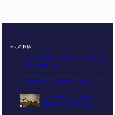
最近の投稿
名張市水道料金47％値上げへ 答申案、審
議会で大筋まとまる
器物損壊容疑で83歳女逮捕 伊賀署
伊賀市長のパワハラ発言疑い
百条委が10人を証人尋問へ