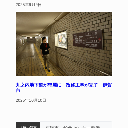
2025年9月9日
丸之内地下道が奇麗に 改修工事が完了 伊賀
市
2025年10月10日
名張市立病院のDMAT、熊本地震の被災地へ 能登以来3回目の派遣
中学校の陶壁モニュメント 地元建設会社がボランティアで清掃 伊賀
【インターハイ⑨】ソフトテニス ミス減らし上位狙う 近大高専
リレーで東海中学総体へ 伊賀・名張
名張市、給食センター整備へ実施計画案 14小学校集約の年次計画も
人気の記事