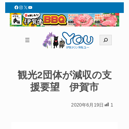
Facebook
Instagram
X
YouTube
検
索
観光2団体が減収の支
援要望 伊賀市
2020年6月19日
1