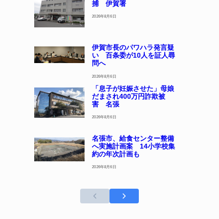
捕 伊賀署
2026年8月6日
伊賀市長のパワハラ発言疑
い 百条委が10人を証人尋
問へ
2026年8月6日
「息子が妊娠させた」母娘
だまされ400万円詐欺被
害 名張
2026年8月6日
名張市、給食センター整備
へ実施計画案 14小学校集
約の年次計画も
2026年8月6日