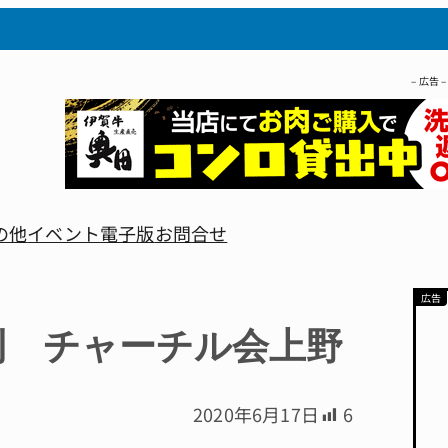
– 広告 –
の他
イベント
電子版
お問合せ
刊 チャーチル会上野
2020年6月17日
6