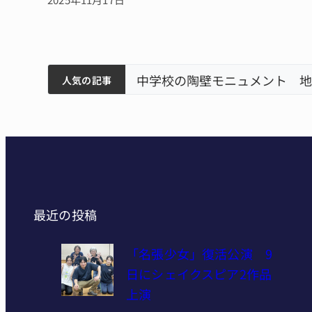
筋まとまる
中学校の陶壁モニュメント 地
人気の記事
最近の投稿
「名張少女」復活公演 9
日にシェイクスピア2作品
上演