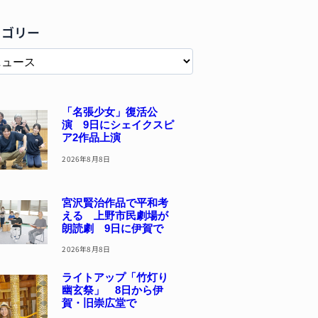
テゴリー
「名張少女」復活公
演 9日にシェイクスピ
ア2作品上演
2026年8月8日
宮沢賢治作品で平和考
える 上野市民劇場が
朗読劇 9日に伊賀で
2026年8月8日
ライトアップ「竹灯り
幽玄祭」 8日から伊
賀・旧崇広堂で