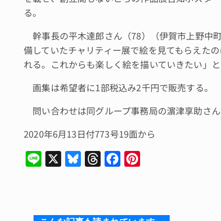
る。
幹事長の平木達郎さん（78）（伊賀市上野中
備していたチャリティー展で絵を見てもらえたの
れる。これからも楽しく絵を描いていきたい」と
画集は希望者に1部税込み2千円で販売する。
問い合わせは同グループ事務局の濵津享助さん（08
2020年6月13日付773号19面から
Li
X
Bl
T
F
Pi
n
u
hr
a
n
e
e
e
c
te
s
a
e
re