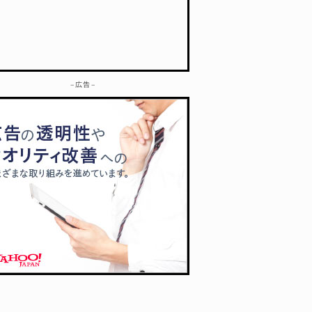
– 広告 –