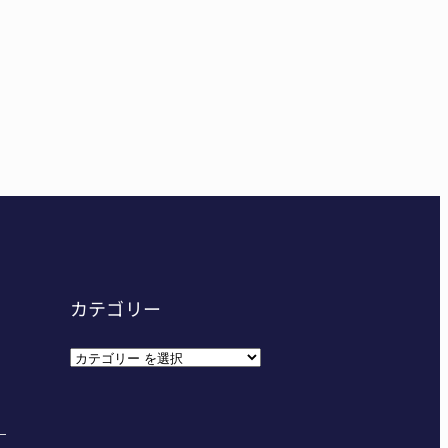
病院のDMAT、熊本地震の被災地へ 能登以来3回目の派
妊娠させた」母娘だまされ400万円詐欺被害 名張
カテゴリー
カ
テ
ゴ
リ