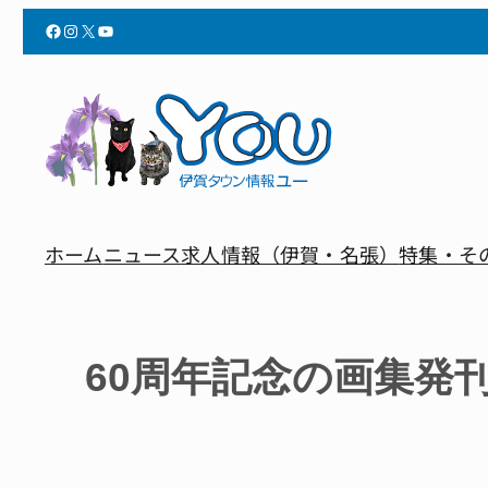
Facebook
Instagram
X
YouTube
ホーム
ニュース
求人情報（伊賀・名張）
特集・そ
60周年記念の画集発