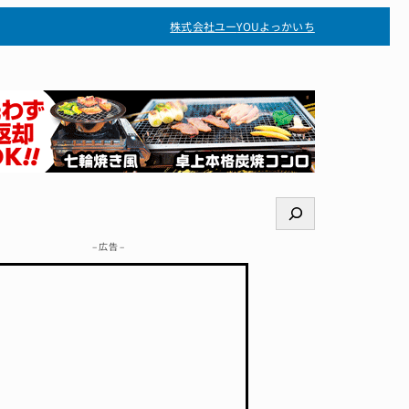
株式会社ユー
YOUよっかいち
検
索
– 広告 –