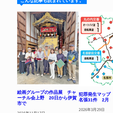
k
d
b
st
こんな記事も読まれています。
y
s
o
o
k
絵画グループの作品展 チャ
犯罪発生マップ 
ーチル会上野 20日から伊賀
名張31件 2月
市で
2026年3月29日
2025年11月17日