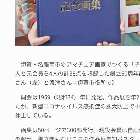
伊賀・名張両市のアマチュア画家でつくる「チャ
人と元会員ら4人の計38点を収録した創立60周
さん（左）と濵津さん＝伊賀市役所で】
同会は1959（昭和34）年に発足。作品展を年
たが、新型コロナウイルス感染症の拡大防止で中
休止している。
画集は50ページで300部発行。現役会員は自
を載せ、創立間もないころの作品展告知ポスター