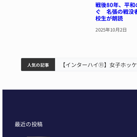
戦後80年、平
ぐ 名張の戦没
校生が朗読
2025年10月2日
ティアで清掃 伊賀
以来3回目の派遣
狙う 近大高専
人気の記事
最近の投稿