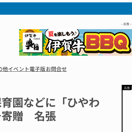
– 広告 –
の他
イベント
電子版
お問合せ
保育園などに「ひやわ
チ寄贈 名張