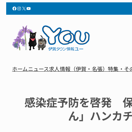
Facebook
Instagram
X
YouTube
ホーム
ニュース
求人情報（伊賀・名張）
特集・そ
感染症予防を啓発 
ん」ハンカ