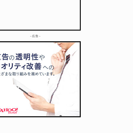
– 広告 –