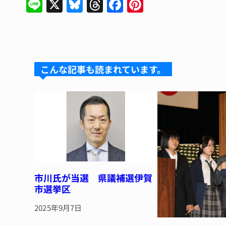
Li
X
Bl
T
F
Pi
n
u
hr
a
n
e
e
e
c
te
s
a
e
re
k
d
b
st
こんな記事も読まれています。
y
s
o
o
k
市川氏が当選 県議補選伊賀
市選挙区
2025年9月7日