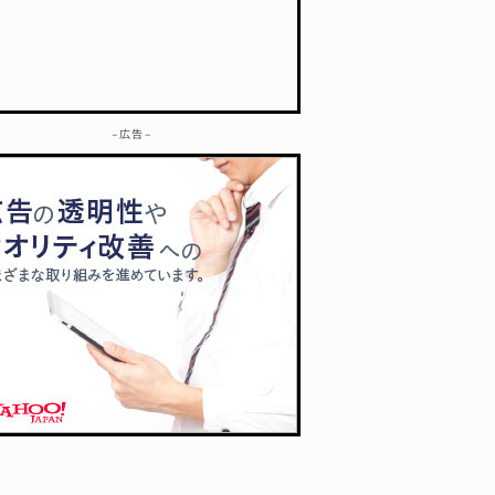
– 広告 –