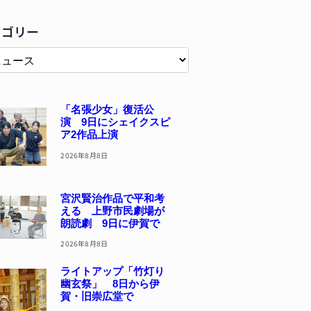
テゴリー
「名張少女」復活公
演 9日にシェイクスピ
ア2作品上演
2026年8月8日
宮沢賢治作品で平和考
える 上野市民劇場が
朗読劇 9日に伊賀で
2026年8月8日
ライトアップ「竹灯り
幽玄祭」 8日から伊
賀・旧崇広堂で