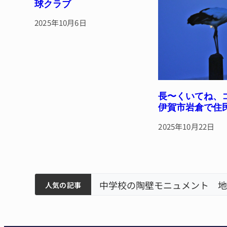
球クラブ
2025年10月6日
長〜くいてね
伊賀市岩倉で住
2025年10月22日
筋まとまる
ボランティアで清掃 伊賀
名張市立病院のDMAT
人気の記事