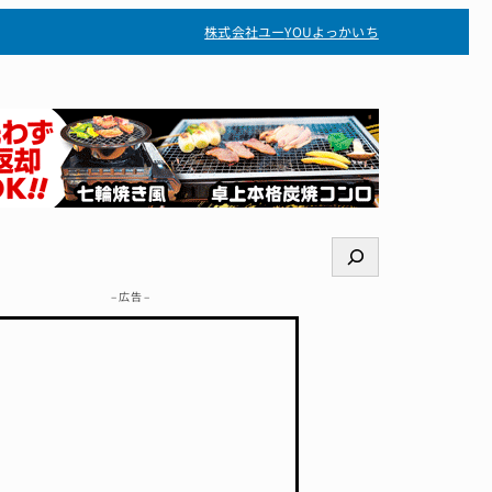
株式会社ユー
YOUよっかいち
検
索
– 広告 –