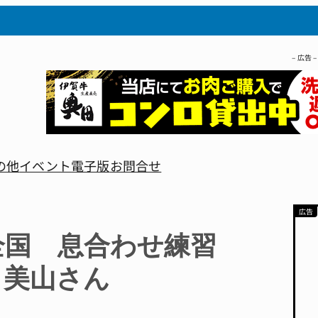
– 広告 –
の他
イベント
電子版
お問合せ
全国 息合わせ練習
・美山さん