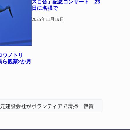
ス百合」記念コンサート 23
日に名張で
2025年11月19日
、コウノトリ
民ら観察2か月
、熊本地震の被災地へ 能登以来3回目の派遣
「息子が