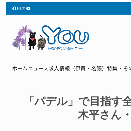
Facebook
Instagram
X
YouTube
ホーム
ニュース
求人情報（伊賀・名張）
特集・そ
「パデル」で目指す
木平さん