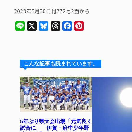
2020年5月30日付772号2面から
Li
X
Bl
T
F
Pi
n
u
hr
a
n
e
e
e
c
te
s
a
e
re
k
d
b
st
こんな記事も読まれています。
y
s
o
o
k
5年ぶり県大会出場「元気良く
試合に」 伊賀・府中少年野